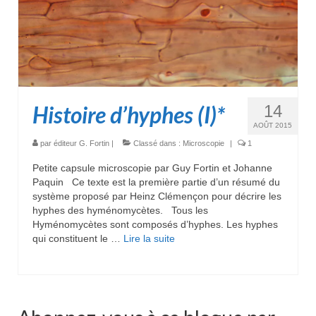
Histoire d’hyphes (I)*
14
AOÛT 2015
par
éditeur G. Fortin
|
Classé dans :
Microscopie
|
1
Petite capsule microscopie par Guy Fortin et Johanne
Paquin Ce texte est la première partie d’un résumé du
système proposé par Heinz Clémençon pour décrire les
hyphes des hyménomycètes. Tous les
Hyménomycètes sont composés d’hyphes. Les hyphes
qui constituent le …
Lire la suite­­