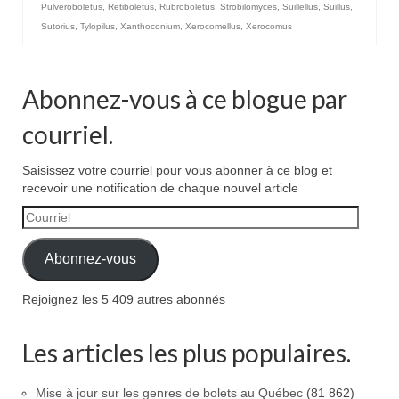
Pulveroboletus
,
Retiboletus
,
Rubroboletus
,
Strobilomyces
,
Suillellus
,
Suillus
,
Sutorius
,
Tylopilus
,
Xanthoconium
,
Xerocomellus
,
Xerocomus
Abonnez-vous à ce blogue par
courriel.
Saisissez votre courriel pour vous abonner à ce blog et
recevoir une notification de chaque nouvel article
Courriel
Abonnez-vous
Rejoignez les 5 409 autres abonnés
Les articles les plus populaires.
Mise à jour sur les genres de bolets au Québec
(81 862)