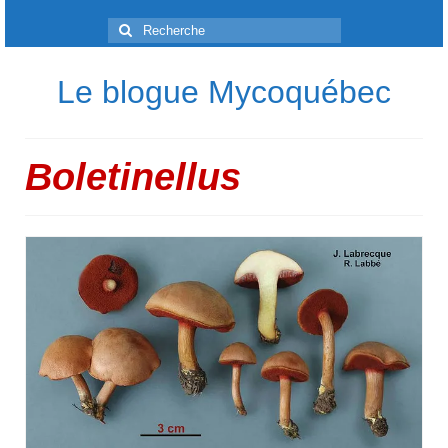
Rechercher
:
Le blogue Mycoquébec
Boletinellus