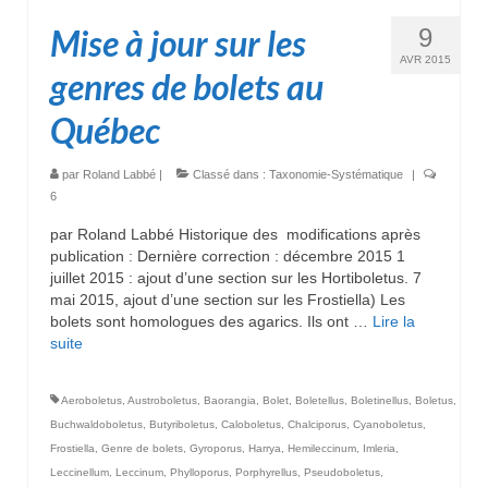
Mise à jour sur les
9
AVR 2015
genres de bolets au
Québec
par
Roland Labbé
|
Classé dans :
Taxonomie-Systématique
|
6
par Roland Labbé Historique des modifications après
publication : Dernière correction : décembre 2015 1
juillet 2015 : ajout d’une section sur les Hortiboletus. 7
mai 2015, ajout d’une section sur les Frostiella) Les
bolets sont homologues des agarics. Ils ont …
Lire la
suite­­
Aeroboletus
,
Austroboletus
,
Baorangia
,
Bolet
,
Boletellus
,
Boletinellus
,
Boletus
,
Buchwaldoboletus
,
Butyriboletus
,
Caloboletus
,
Chalciporus
,
Cyanoboletus
,
Frostiella
,
Genre de bolets
,
Gyroporus
,
Harrya
,
Hemileccinum
,
Imleria
,
Leccinellum
,
Leccinum
,
Phylloporus
,
Porphyrellus
,
Pseudoboletus
,