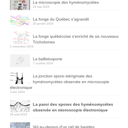
La microscopie des hyménomycètes
23 mai 2025
La fonge du Québec s’agrandit
20 janvier 2025
La fonge québécoise s’enrichit de six nouveaux
Tricholomes
1 novembre 2024
La ballistosporie
7 octobre 2024
La jonction spore-stérigmate des
hyménomycètes observée en microscopie
électronique
3 juin 2024
La paroi des spores des hyménomycètes
observée en microscopie électronique
28 avril 2024
Vol au-dessus d’un nid de basides