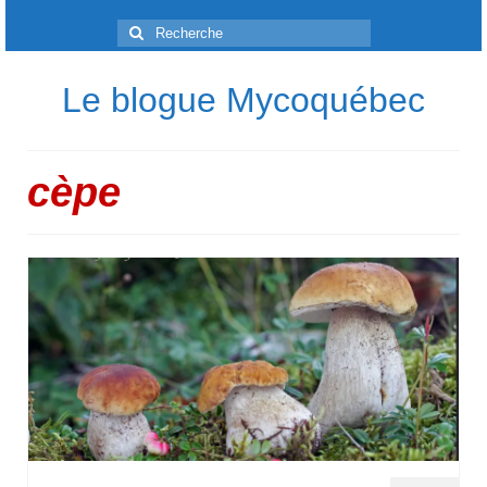
Rechercher
:
Le blogue Mycoquébec
cèpe