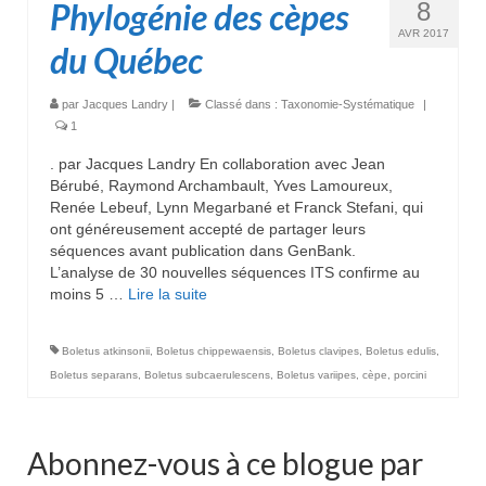
Phylogénie des cèpes
8
AVR 2017
du Québec
par
Jacques Landry
|
Classé dans :
Taxonomie-Systématique
|
1
. par Jacques Landry En collaboration avec Jean
Bérubé, Raymond Archambault, Yves Lamoureux,
Renée Lebeuf, Lynn Megarbané et Franck Stefani, qui
ont généreusement accepté de partager leurs
séquences avant publication dans GenBank.
L’analyse de 30 nouvelles séquences ITS confirme au
moins 5 …
Lire la suite­­
Boletus atkinsonii
,
Boletus chippewaensis
,
Boletus clavipes
,
Boletus edulis
,
Boletus separans
,
Boletus subcaerulescens
,
Boletus variipes
,
cèpe
,
porcini
Abonnez-vous à ce blogue par