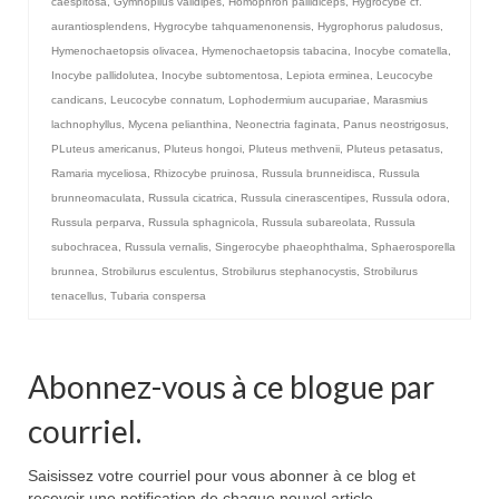
caespitosa
,
Gymnopilus validipes
,
Homophron pallidiceps
,
Hygrocybe cf.
aurantiosplendens
,
Hygrocybe tahquamenonensis
,
Hygrophorus paludosus
,
Hymenochaetopsis olivacea
,
Hymenochaetopsis tabacina
,
Inocybe comatella
,
Inocybe pallidolutea
,
Inocybe subtomentosa
,
Lepiota erminea
,
Leucocybe
candicans
,
Leucocybe connatum
,
Lophodermium aucupariae
,
Marasmius
lachnophyllus
,
Mycena pelianthina
,
Neonectria faginata
,
Panus neostrigosus
,
PLuteus americanus
,
Pluteus hongoi
,
Pluteus methvenii
,
Pluteus petasatus
,
Ramaria myceliosa
,
Rhizocybe pruinosa
,
Russula brunneidisca
,
Russula
brunneomaculata
,
Russula cicatrica
,
Russula cinerascentipes
,
Russula odora
,
Russula perparva
,
Russula sphagnicola
,
Russula subareolata
,
Russula
subochracea
,
Russula vernalis
,
Singerocybe phaeophthalma
,
Sphaerosporella
brunnea
,
Strobilurus esculentus
,
Strobilurus stephanocystis
,
Strobilurus
tenacellus
,
Tubaria conspersa
Abonnez-vous à ce blogue par
courriel.
Saisissez votre courriel pour vous abonner à ce blog et
recevoir une notification de chaque nouvel article