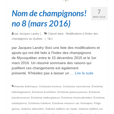
Nom de champignons!
7
MAR 2016
no 8 (mars 2016)
par
Jacques Landry
|
Classé dans :
Modifications à l'index des
champignons du Québec
|
1
par Jacques Landry Voici une liste des modifications et
ajouts qui ont été faits à l’Index des champignons
de Mycoquébec entre le 15 décembre 2015 et le 1er
mars 2016. Un résumé sommaire des raisons qui
justifient ces changements est également
présenté. N’hésitez pas à laisser un …
Lire la suite­­
Amanita dolichopus
,
Cortinarius bovinus
,
Cortinarius nanceiensis
,
Entoloma
foliomarginatum
,
Entoloma fuscifolium
,
Entoloma griseocyaneum
,
Entoloma
luteobrunneum
,
Entoloma melleogriseum
,
Entoloma rhodocylicioides
,
Entoloma
subdepluens
,
Entoloma turbidum
,
Entoloma vinaceun var. fumosipes
,
Fuligo
gyrosa
,
Galerina sideroides
,
Galerina stylifera var. badia
,
Galerina stylifera var.