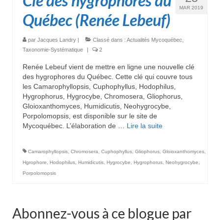
Clé des hygrophores du
MAR 2019
Québec (Renée Lebeuf)
par
Jacques Landry
|
Classé dans :
Actualités Mycoquébec
,
Taxonomie-Systématique
|
2
Renée Lebeuf vient de mettre en ligne une nouvelle clé
des hygrophores du Québec. Cette clé qui couvre tous
les Camarophyllopsis, Cuphophyllus, Hodophilus,
Hygrophorus, Hygrocybe, Chromosera, Gliophorus,
Gloioxanthomyces, Humidicutis, Neohygrocybe,
Porpolomopsis, est disponible sur le site de
Mycoquébec. L’élaboration de …
Lire la suite­­
Camarophyllopsis
,
Chromosera
,
Cuphophyllus
,
Gliophorus
,
Gloioxanthomyces
,
Hgrophore
,
Hodophilus
,
Humidicutis
,
Hygrocybe
,
Hygrophorus
,
Neohygrocybe
,
Porpolomopsis
Abonnez-vous à ce blogue par