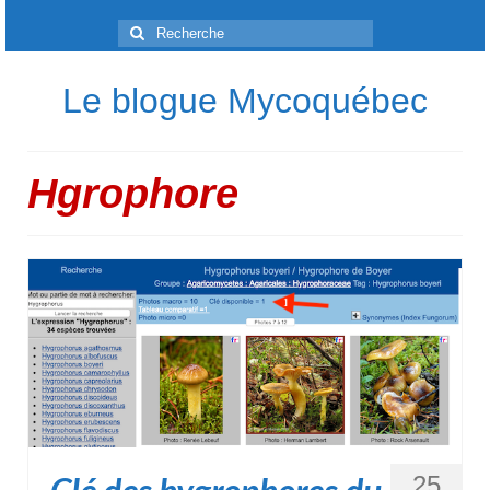
Rechercher
:
Le blogue Mycoquébec
Hgrophore
25