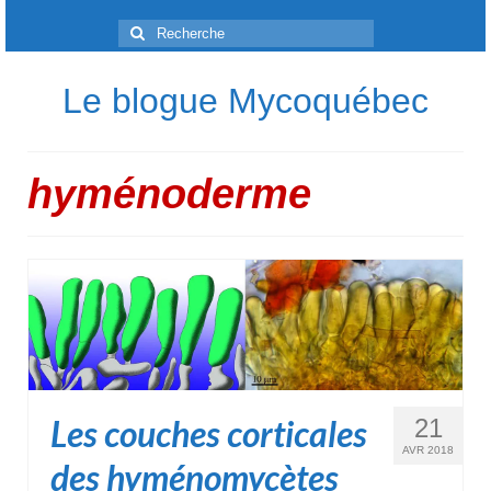
Rechercher
:
Le blogue Mycoquébec
hyménoderme
Les couches corticales
21
AVR 2018
des hyménomycètes