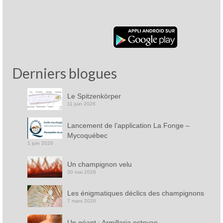
Derniers blogues
Le Spitzenkörper
11 juin 2026
Lancement de l’application La Fonge –
Mycoquébec
1 juin 2026
Un champignon velu
30 mai 2026
Les énigmatiques déclics des champignons
7 mars 2026
Un géant : Armillaria ostoyae