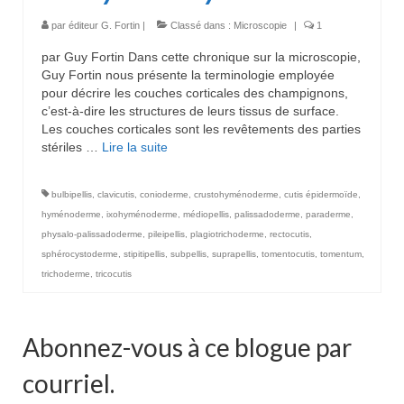
par
éditeur G. Fortin
|
Classé dans :
Microscopie
|
1
par Guy Fortin Dans cette chronique sur la microscopie,
Guy Fortin nous présente la terminologie employée
pour décrire les couches corticales des champignons,
c’est-à-dire les structures de leurs tissus de surface.
Les couches corticales sont les revêtements des parties
stériles …
Lire la suite­­
bulbipellis
,
clavicutis
,
conioderme
,
crustohyménoderme
,
cutis épidermoïde
,
hyménoderme
,
ixohyménoderme
,
médiopellis
,
palissadoderme
,
paraderme
,
physalo-palissadoderme
,
pileipellis
,
plagiotrichoderme
,
rectocutis
,
sphérocystoderme
,
stipitipellis
,
subpellis
,
suprapellis
,
tomentocutis
,
tomentum
,
trichoderme
,
tricocutis
Abonnez-vous à ce blogue par
courriel.