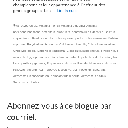
champignons et leur appartenance à l’intérieur des
grands groupes. Les …
Lire la suite­­
Agrocybe erebia
,
Amanita morrisii
,
Amanita pinophila
,
Amanita
pseudobrunnescens
,
Amanita submaculata
,
Aspropaxillus giganteus
,
Boletus
chrysenteron
,
Boletus inedulis
,
Boletus pseudopeckii
,
Boletus roseipes
,
Boletus
separans
,
Butyriboletus brunneus
,
Caloboletus inedulis
,
Caloboletus roseipes
,
Cyclocybe erebia
,
Datroniella scutellata
,
Gloeophyllum protractum
,
Hygrophorus
monticola
,
Hygrophorus secretanii
,
Imleria badia
,
Lepista flaccida
,
Lepista gilva
,
Leucopaxillus giganteus
,
Porpoloma umbrosum
,
Pseudotricholoma umbrosum
,
Psilocybe atrobrunnea
,
Psilocybe fuscofulva
,
Xanthoconium separans
,
Xerocomellus chrysenteron
,
Xerocomellus rubellus
,
Xerocomus badius
,
Xerocomus rubellus
Abonnez-vous à ce blogue par
courriel.