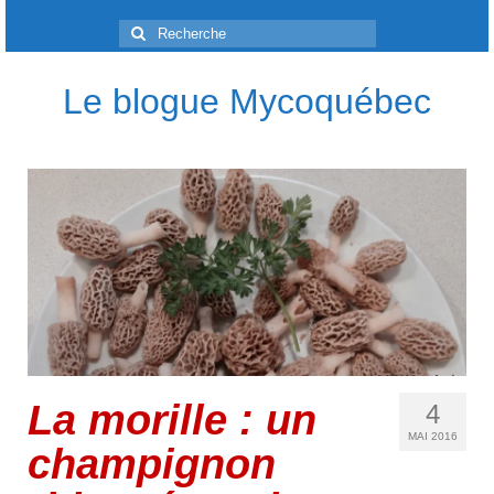
Rechercher
:
Le blogue Mycoquébec
La morille : un
4
MAI 2016
champignon