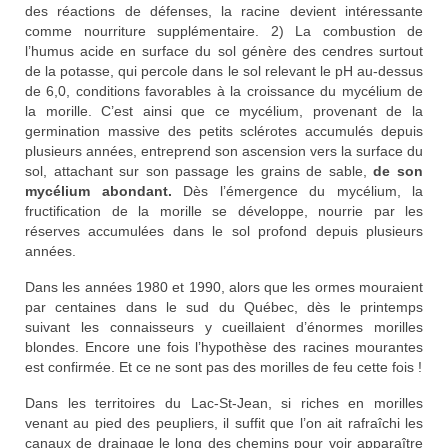
des réactions de défenses, la racine devient intéressante
comme nourriture supplémentaire. 2) La combustion de
l’humus acide en surface du sol génère des cendres surtout
de la potasse, qui percole dans le sol relevant le pH au-dessus
de 6,0, conditions favorables à la croissance du mycélium de
la morille. C’est ainsi que ce mycélium, provenant de la
germination massive des petits sclérotes accumulés depuis
plusieurs années, entreprend son ascension vers la surface du
sol, attachant sur son passage les grains de sable,
de son
mycélium abondant.
Dès l’émergence du mycélium, la
fructification de la morille se développe, nourrie par les
réserves accumulées dans le sol profond depuis plusieurs
années.
Dans les années 1980 et 1990, alors que les ormes mouraient
par centaines dans le sud du Québec, dès le printemps
suivant les connaisseurs y cueillaient d’énormes morilles
blondes. Encore une fois l’hypothèse des racines mourantes
est confirmée. Et ce ne sont pas des morilles de feu cette fois !
Dans les territoires du Lac-St-Jean, si riches en morilles
venant au pied des peupliers, il suffit que l’on ait rafraîchi les
canaux de drainage le long des chemins pour voir apparaître