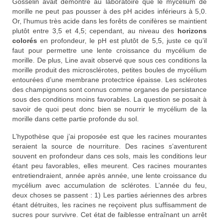
Gosselin avait démontré au laboratoire que le mycélium de
morille ne peut pas pousser à des pH acides inférieurs à 5,0.
Or, l’humus très acide dans les forêts de conifères se maintient
plutôt entre 3,5 et 4,5; cependant, au niveau des
horizons
colorés
en profondeur, le pH est plutôt de 5,5, juste ce qu’il
faut pour permettre une lente croissance du mycélium de
morille. De plus, Line avait observé que sous ces conditions la
morille produit des microsclérotes, petites boules de mycélium
entourées d’une membrane protectrice épaisse. Les sclérotes
des champignons sont connus comme organes de persistance
sous des conditions moins favorables. La question se posait à
savoir de quoi peut donc bien se nourrir le mycélium de la
morille dans cette partie profonde du sol.
L’hypothèse que j’ai proposée est que les racines mourantes
seraient la source de nourriture. Des racines s’aventurent
souvent en profondeur dans ces sols, mais les conditions leur
étant peu favorables, elles meurent. Ces racines mourantes
entretiendraient, année après année, une lente croissance du
mycélium avec accumulation de sclérotes. L’année du feu,
deux choses se passent : 1) Les parties aériennes des arbres
étant détruites, les racines ne reçoivent plus suffisamment de
sucres pour survivre. Cet état de faiblesse entraînant un arrêt