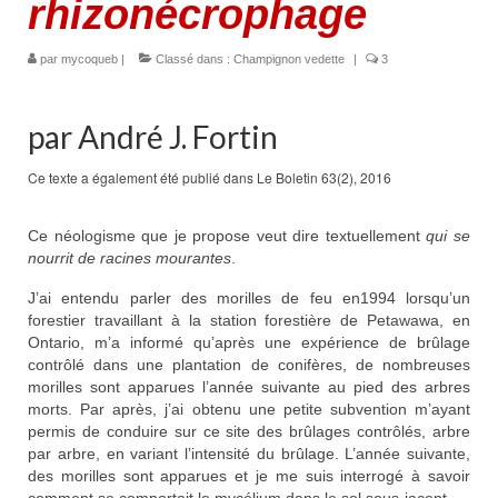
rhizonécrophage
par
mycoqueb
|
Classé dans :
Champignon vedette
|
3
par André J. Fortin
Ce texte a également été publié dans Le Boletin 63(2), 2016
Ce néologisme que je propose veut dire textuellement
qui se
nourrit de racines mourantes
.
J’ai entendu parler des morilles de feu en1994 lorsqu’un
forestier travaillant à la station forestière de Petawawa, en
Ontario, m’a informé qu’après une expérience de brûlage
contrôlé dans une plantation de conifères, de nombreuses
morilles sont apparues l’année suivante au pied des arbres
morts. Par après, j’ai obtenu une petite subvention m’ayant
permis de conduire sur ce site des brûlages contrôlés, arbre
par arbre, en variant l’intensité du brûlage. L’année suivante,
des morilles sont apparues et je me suis interrogé à savoir
comment se comportait le mycélium dans le sol sous-jacent.