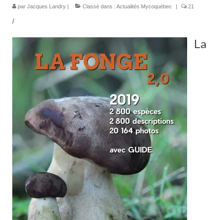
par
Jacques Landry
|
Classé dans :
Actualités Mycoquébec
|
21
/
La