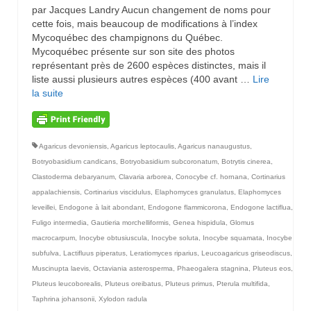
par Jacques Landry Aucun changement de noms pour
cette fois, mais beaucoup de modifications à l’index
Mycoquébec des champignons du Québec.
Mycoquébec présente sur son site des photos
représentant près de 2600 espèces distinctes, mais il
liste aussi plusieurs autres espèces (400 avant …
Lire
la suite­­
Agaricus devoniensis
,
Agaricus leptocaulis
,
Agaricus nanaugustus
,
Botryobasidium candicans
,
Botryobasidium subcoronatum
,
Botrytis cinerea
,
Clastoderma debaryanum
,
Clavaria arborea
,
Conocybe cf. hornana
,
Cortinarius
appalachiensis
,
Cortinarius viscidulus
,
Elaphomyces granulatus
,
Elaphomyces
leveillei
,
Endogone à lait abondant
,
Endogone flammicorona
,
Endogone lactiflua
,
Fuligo intermedia
,
Gautieria morchelliformis
,
Genea hispidula
,
Glomus
macrocarpum
,
Inocybe obtusiuscula
,
Inocybe soluta
,
Inocybe squamata
,
Inocybe
subfulva
,
Lactifluus piperatus
,
Leratiomyces riparius
,
Leucoagaricus griseodiscus
,
Muscinupta laevis
,
Octaviania asterosperma
,
Phaeogalera stagnina
,
Pluteus eos
,
Pluteus leucoborealis
,
Pluteus oreibatus
,
Pluteus primus
,
Pterula multifida
,
Taphrina johansonii
,
Xylodon radula