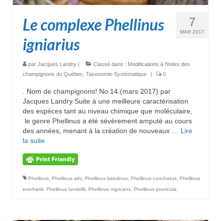
Le complexe Phellinus
7
MAR 2017
igniarius
par
Jacques Landry
|
Classé dans :
Modifications à l'index des
champignons du Québec
,
Taxonomie-Systématique
|
0
. Nom de champignons! No 14 (mars 2017) par
Jacques Landry Suite à une meilleure caractérisation
des espèces tant au niveau chimique que moléculaire,
le genre Phellinus a été sévèrement amputé au cours
des années, menant à la création de nouveaux …
Lire
la suite­­
Phellinus
,
Phellinus alni
,
Phellinus betulinus
,
Phellinus conchatus
,
Phellinus
everhartii
,
Phellinus lundellii
,
Phellinus nigricans
,
Phellinus prunicola