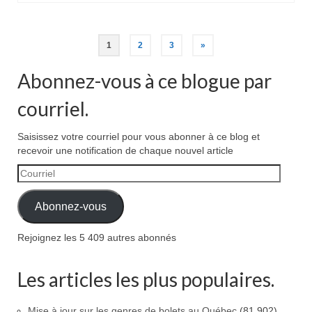
Pagination
1
2
3
»
des
Abonnez-vous à ce blogue par
publications
courriel.
Saisissez votre courriel pour vous abonner à ce blog et
recevoir une notification de chaque nouvel article
Courriel
Abonnez-vous
Rejoignez les 5 409 autres abonnés
Les articles les plus populaires.
Mise à jour sur les genres de bolets au Québec
(81 902)