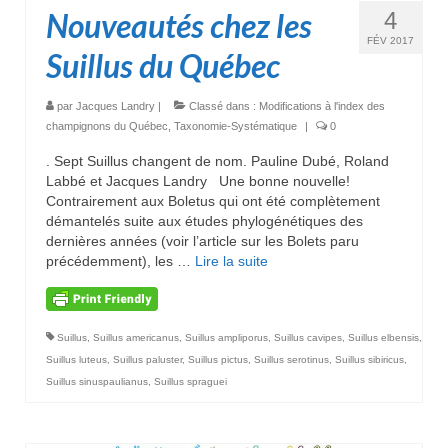
Nouveautés chez les
4
FÉV 2017
Suillus du Québec
par
Jacques Landry
|
Classé dans :
Modifications à l'index des
champignons du Québec
,
Taxonomie-Systématique
|
0
. Sept Suillus changent de nom. Pauline Dubé, Roland
Labbé et Jacques Landry Une bonne nouvelle!
Contrairement aux Boletus qui ont été complètement
démantelés suite aux études phylogénétiques des
dernières années (voir l’article sur les Bolets paru
précédemment), les …
Lire la suite­­
Suillus
,
Suillus americanus
,
Suillus ampliporus
,
Suillus cavipes
,
Suillus elbensis
,
Suillus luteus
,
Suillus paluster
,
Suillus pictus
,
Suillus serotinus
,
Suillus sibiricus
,
Suillus sinuspaulianus
,
Suillus spraguei