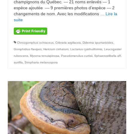
champignons du Québec. — 21 noms enlevés — 1
espèce ajoutée — 9 premières photos d’espèce — 2
changements de nom. Avec les modifications …
Lire la
suite­­
Chroogomphus ochraceus
,
Cribraria argillacea
,
Diderma spumarioides
,
Gomphidius flavipes
,
Hericium cirrhatum
,
Lactarius cyathuliformis
,
Leucogaster
rubescens
,
Mycena tenuispinosa
,
Pseudomerulius curtisii
,
Sphaerostilbella aff.
aurifila
,
Stropharia melanospora