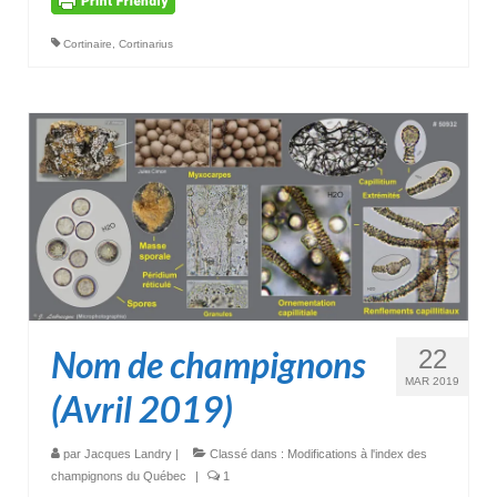
Cortinaire
,
Cortinarius
Nom de champignons
22
MAR 2019
(Avril 2019)
par
Jacques Landry
|
Classé dans :
Modifications à l'index des
champignons du Québec
|
1