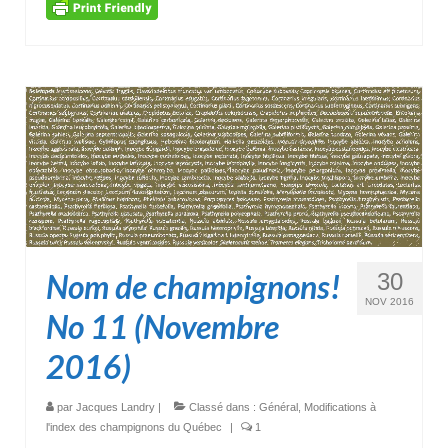
Nom de champignons!
30
NOV 2016
No 11 (Novembre
2016)
par
Jacques Landry
|
Classé dans :
Général
,
Modifications à
l'index des champignons du Québec
|
1