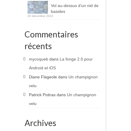
Vol au-dessus d’un nid de
basides
20 décembre 2022
Commentaires
récents
mycoqueb
dans
La fonge 2.0 pour
Android et iOS
Diane Flageole
dans
Un champignon
velu
Patrick Poitras
dans
Un champignon
velu
Archives