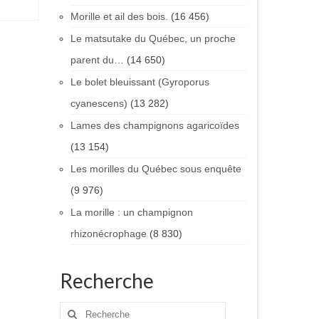
Morille et ail des bois.
(16 456)
Le matsutake du Québec, un proche
parent du…
(14 650)
Le bolet bleuissant (Gyroporus
cyanescens)
(13 282)
Lames des champignons agaricoïdes
(13 154)
Les morilles du Québec sous enquête
(9 976)
La morille : un champignon
rhizonécrophage
(8 830)
Recherche
Rechercher