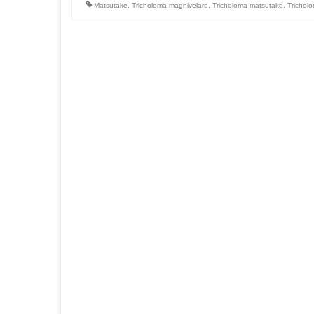
Matsutake
,
Tricholoma magnivelare
,
Tricholoma matsutake
,
Trichol