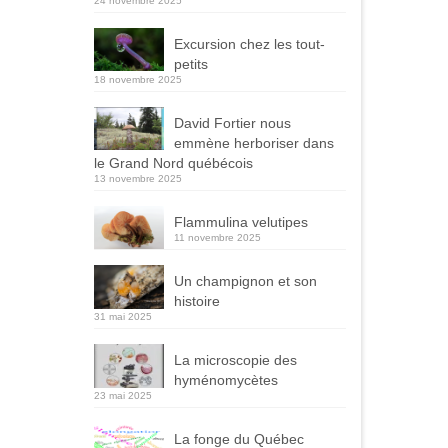
24 novembre 2025
Excursion chez les tout-
petits
18 novembre 2025
David Fortier nous
emmène herboriser dans
le Grand Nord québécois
13 novembre 2025
Flammulina velutipes
11 novembre 2025
Un champignon et son
histoire
31 mai 2025
La microscopie des
hyménomycètes
23 mai 2025
La fonge du Québec