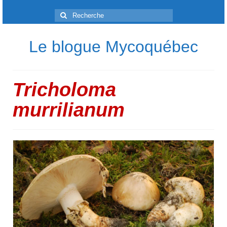
Rechercher
:
Le blogue Mycoquébec
Tricholoma
murrilianum