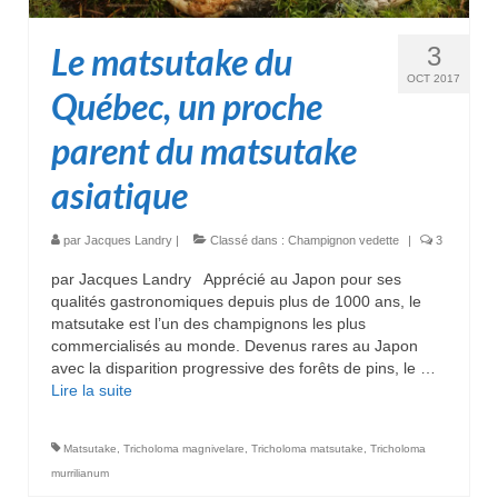
Le matsutake du
3
OCT 2017
Québec, un proche
parent du matsutake
asiatique
par
Jacques Landry
|
Classé dans :
Champignon vedette
|
3
par Jacques Landry Apprécié au Japon pour ses
qualités gastronomiques depuis plus de 1000 ans, le
matsutake est l’un des champignons les plus
commercialisés au monde. Devenus rares au Japon
avec la disparition progressive des forêts de pins, le …
Lire la suite­­
Matsutake
,
Tricholoma magnivelare
,
Tricholoma matsutake
,
Tricholoma
murrilianum