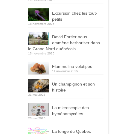
24 novembre 2025
Excursion chez les tout-
petits
18 novembre 2025
David Fortier nous
emmène herboriser dans
le Grand Nord québécois
13 novembre 2025
Flammulina velutipes
11 novembre 2025
Un champignon et son
histoire
31 mai 2025
La microscopie des
hyménomycètes
23 mai 2025
La fonge du Québec