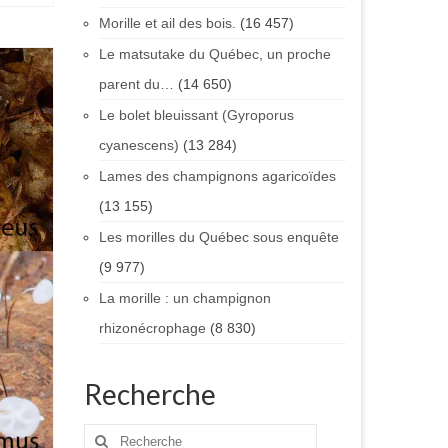
Morille et ail des bois.
(16 457)
Le matsutake du Québec, un proche
parent du…
(14 650)
Le bolet bleuissant (Gyroporus
cyanescens)
(13 284)
Lames des champignons agaricoïdes
(13 155)
Les morilles du Québec sous enquête
(9 977)
La morille : un champignon
rhizonécrophage
(8 830)
Recherche
Rechercher