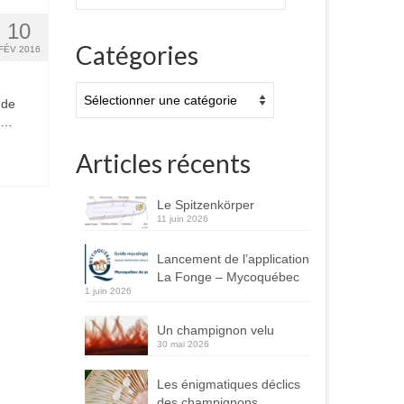
:
10
Catégories
FÉV 2016
Catégories
 de
s …
Articles récents
Le Spitzenkörper
11 juin 2026
Lancement de l’application
La Fonge – Mycoquébec
1 juin 2026
Un champignon velu
30 mai 2026
Les énigmatiques déclics
des champignons