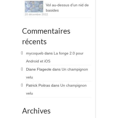
Vol au-dessus d’un nid de
basides
20 décembre 2022
Commentaires
récents
mycoqueb
dans
La fonge 2.0 pour
Android et iOS
Diane Flageole
dans
Un champignon
velu
Patrick Poitras
dans
Un champignon
velu
Archives