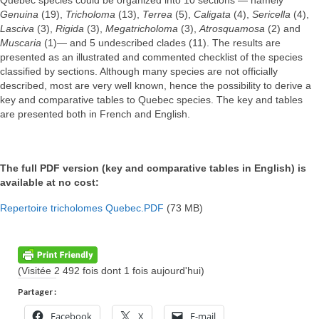
Genuina
(19),
Tricholoma
(13),
Terrea
(5),
Caligata
(4),
Sericella
(4),
Lasciva
(3),
Rigida
(3),
Megatricholoma
(3),
Atrosquamosa
(2) and
Muscaria
(1)— and 5 undescribed clades (11). The results are
presented as an illustrated and commented checklist of the species
classified by sections. Although many species are not officially
described, most are very well known, hence the possibility to derive a
key and comparative tables to Quebec species. The key and tables
are presented both in French and English.
The full PDF version (key and comparative tables in English) is
available at no cost:
Repertoire
tricholomes Quebec.PDF
(73 MB)
(Visitée 2 492 fois dont 1 fois aujourd'hui)
Partager :
Facebook
X
E-mail