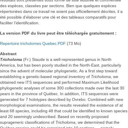
des espèces, classées par sections. Bien que quelques espèces
répertoriées dans ce travail ne soient pas officiellement décrites, il a
été possible d’élaborer une clé et des tableaux comparatifs pour
faciliter l’identification.
La version PDF du livre peut être téléchargée gratuitement :
Repertoire
tricholomes Quebec.PDF
(73 Mo)
Abstract
Tricholoma
(Fr.) Staude is a well-represented genus in North
America, but has been poorly studied in the North-East, particularly
since the advent of molecular phylogenetic. As a first step toward
establishing a genetic-based regional inventory of
Tricholoma
, we
obtained new ITS sequences and performed Maximum Likelihood
phylogenetic analyses of some 300 collections made over the last 30
years in the province of Québec. In addition, ITS sequences were
generated for 7 holotypes described by Ovrebo. Combined with new
morphological examinations, the results revealed the existence of at
least 68 species, including 48 that could be identified to known species
and 20 seemingly undescribed. Based on recently proposed
suprageneric classifications of
Tricholoma
, we determined that the
Québec species could be organized into 10 sections — namely