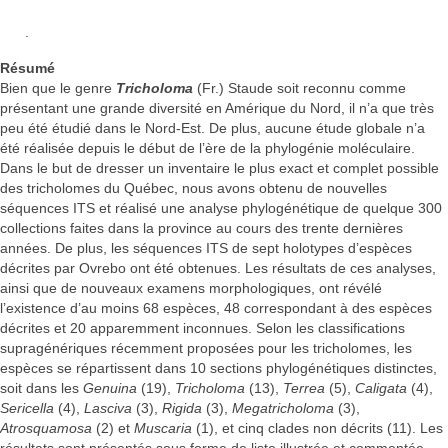
.
Résumé
Bien que le genre
Tricholoma
(Fr.) Staude soit reconnu comme
présentant une grande diversité en Amérique du Nord, il n’a que très
peu été étudié dans le Nord-Est. De plus, aucune étude globale n’a
été réalisée depuis le début de l’ère de la phylogénie moléculaire.
Dans le but de dresser un inventaire le plus exact et complet possible
des tricholomes du Québec, nous avons obtenu de nouvelles
séquences ITS et réalisé une analyse phylogénétique de quelque 300
collections faites dans la province au cours des trente dernières
années. De plus, les séquences ITS de sept holotypes d’espèces
décrites par Ovrebo ont été obtenues. Les résultats de ces analyses,
ainsi que de nouveaux examens morphologiques, ont révélé
l’existence d’au moins 68 espèces, 48 correspondant à des espèces
décrites et 20 apparemment inconnues. Selon les classifications
supragénériques récemment proposées pour les tricholomes, les
espèces se répartissent dans 10 sections phylogénétiques distinctes,
soit dans les
Genuina
(19),
Tricholoma
(13),
Terrea
(5),
Caligata
(4),
Sericella
(4),
Lasciva
(3),
Rigida
(3),
Megatricholoma
(3),
Atrosquamosa
(2) et
Muscaria
(1), et cinq clades non décrits (11). Les
résultats sont présentés sous forme de liste illustrée et commentée