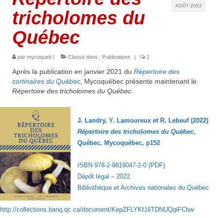
AOÛT 2022
tricholomes du
Québec
par
mycoqueb
|
Classé dans :
Publications
|
1
Après la publication en janvier 2021 du
Répertoire des
cortinaires du Québec
, Mycoquébec présente maintenant le
Répertoire des tricholomes du Québec
.
J. Landry, Y. Lamoureux et R. Lebeuf (2022)
Répertoire des tricholomes du Québec
,
Québec, Mycoquébec, p152
ISBN 978-2-9819047-2-0 (PDF)
Dépôt légal – 2022
Bibliothèque et Archives nationales du Québec
http://collections.banq.qc.ca/document/KepZFLYKf16TDNUQqiFCbw