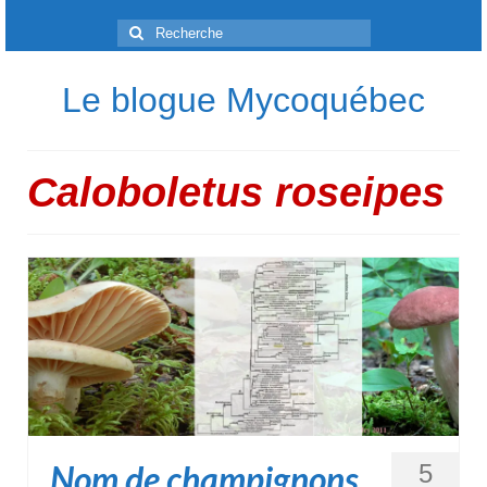
Rechercher
:
Le blogue Mycoquébec
Caloboletus roseipes
Nom de champignons
5