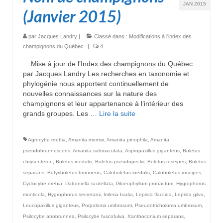
JAN 2015
(Janvier 2015)
par
Jacques Landry
|
Classé dans :
Modifications à l'index des
champignons du Québec
|
4
Mise à jour de l’Index des champignons du Québec.
par Jacques Landry Les recherches en taxonomie et
phylogénie nous apportent continuellement de
nouvelles connaissances sur la nature des
champignons et leur appartenance à l’intérieur des
grands groupes. Les …
Lire la suite­­
Agrocybe erebia
,
Amanita morrisii
,
Amanita pinophila
,
Amanita
pseudobrunnescens
,
Amanita submaculata
,
Aspropaxillus giganteus
,
Boletus
chrysenteron
,
Boletus inedulis
,
Boletus pseudopeckii
,
Boletus roseipes
,
Boletus
separans
,
Butyriboletus brunneus
,
Caloboletus inedulis
,
Caloboletus roseipes
,
Cyclocybe erebia
,
Datroniella scutellata
,
Gloeophyllum protractum
,
Hygrophorus
monticola
,
Hygrophorus secretanii
,
Imleria badia
,
Lepista flaccida
,
Lepista gilva
,
Leucopaxillus giganteus
,
Porpoloma umbrosum
,
Pseudotricholoma umbrosum
,
Psilocybe atrobrunnea
,
Psilocybe fuscofulva
,
Xanthoconium separans
,