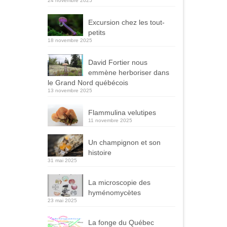
24 novembre 2025
Excursion chez les tout-
petits
18 novembre 2025
David Fortier nous
emmène herboriser dans
le Grand Nord québécois
13 novembre 2025
Flammulina velutipes
11 novembre 2025
Un champignon et son
histoire
31 mai 2025
La microscopie des
hyménomycètes
23 mai 2025
La fonge du Québec