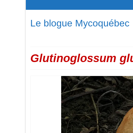
Le blogue Mycoquébec
Glutinoglossum gl