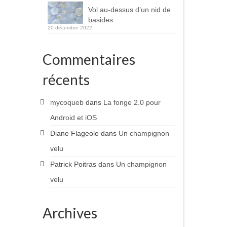
Vol au-dessus d’un nid de
basides
20 décembre 2022
Commentaires
récents
mycoqueb
dans
La fonge 2.0 pour
Android et iOS
Diane Flageole
dans
Un champignon
velu
Patrick Poitras
dans
Un champignon
velu
Archives