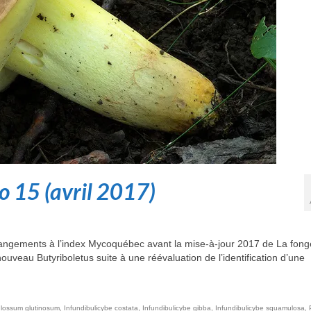
 15 (avril 2017)
hangements à l’index Mycoquébec avant la mise-à-jour 2017 de La fong
nouveau Butyriboletus suite à une réévaluation de l’identification d’une
glossum glutinosum
,
Infundibulicybe costata
,
Infundibulicybe gibba
,
Infundibulicybe squamulosa
,