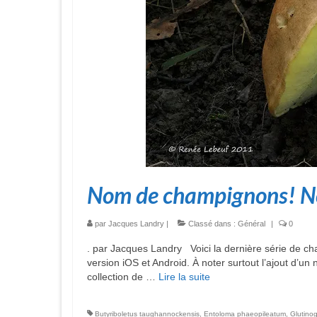
Nom de champignons! No
par
Jacques Landry
|
Classé dans :
Général
|
0
. par Jacques Landry Voici la dernière série de c
version iOS et Android. À noter surtout l’ajout d’un 
collection de …
Lire la suite­­
Butyriboletus taughannockensis
,
Entoloma phaeopileatum
,
Glutino