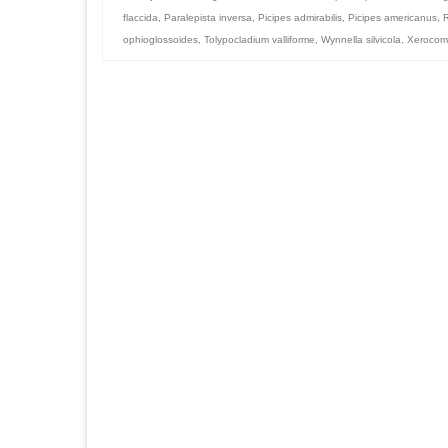
flaccida
,
Paralepista inversa
,
Picipes admirabilis
,
Picipes americanus
,
R
ophioglossoides
,
Tolypocladium valliforme
,
Wynnella silvicola
,
Xerocome