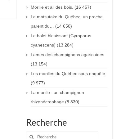
Morille et ail des bois.
(16 457)
Le matsutake du Québec, un proche
parent du…
(14 650)
Le bolet bleuissant (Gyroporus
cyanescens)
(13 284)
Lames des champignons agaricoïdes
(13 154)
Les morilles du Québec sous enquête
(9 977)
La morille : un champignon
rhizonécrophage
(8 830)
Recherche
Rechercher