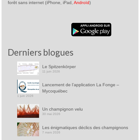
forêt sans internet (iPhone, iPad,
Androïd
)
Derniers blogues
Le Spitzenkörper
11 juin 2026
Lancement de l’application La Fonge –
Mycoquébec
1 juin 2026
Un champignon velu
30 mai 2026
Les énigmatiques déclics des champignons
7 mars 2026