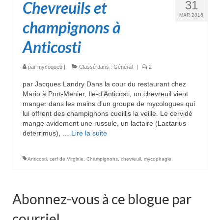
Chevreuils et
31
MAR 2016
champignons à
Anticosti
par
mycoqueb
|
Classé dans :
Général
|
2
par Jacques Landry Dans la cour du restaurant chez
Mario à Port-Menier, Ile-d’Anticosti, un chevreuil vient
manger dans les mains d’un groupe de mycologues qui
lui offrent des champignons cueillis la veille. Le cervidé
mange avidement une russule, un lactaire (Lactarius
deterrimus), …
Lire la suite­­
Anticosti
,
cerf de Virginie
,
Champignons
,
chevreuil
,
mycophagie
Abonnez-vous à ce blogue par
courriel.