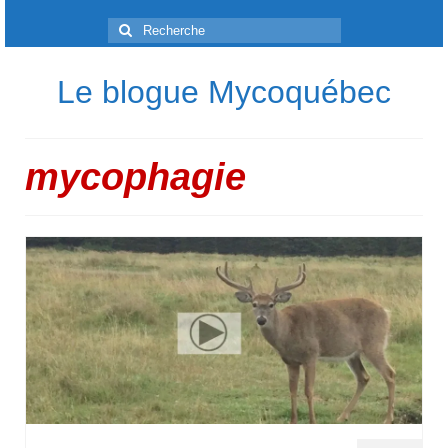
Rechercher
:
Le blogue Mycoquébec
mycophagie