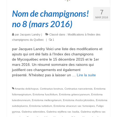
Nom de champignons!
7
MAR 2016
no 8 (mars 2016)
par
Jacques Landry
|
Classé dans :
Modifications à l'index des
champignons du Québec
|
1
par Jacques Landry Voici une liste des modifications et
ajouts qui ont été faits à l’Index des champignons
de Mycoquébec entre le 15 décembre 2015 et le 1er
mars 2016. Un résumé sommaire des raisons qui
justifient ces changements est également
présenté. N’hésitez pas à laisser un …
Lire la suite­­
Amanita dolichopus
,
Cortinarius bovinus
,
Cortinarius nanceiensis
,
Entoloma
foliomarginatum
,
Entoloma fuscifolium
,
Entoloma griseocyaneum
,
Entoloma
luteobrunneum
,
Entoloma melleogriseum
,
Entoloma rhodocylicioides
,
Entoloma
subdepluens
,
Entoloma turbidum
,
Entoloma vinaceun var. fumosipes
,
Fuligo
gyrosa
,
Galerina sideroides
,
Galerina stylifera var. badia
,
Galerina stylifera var.