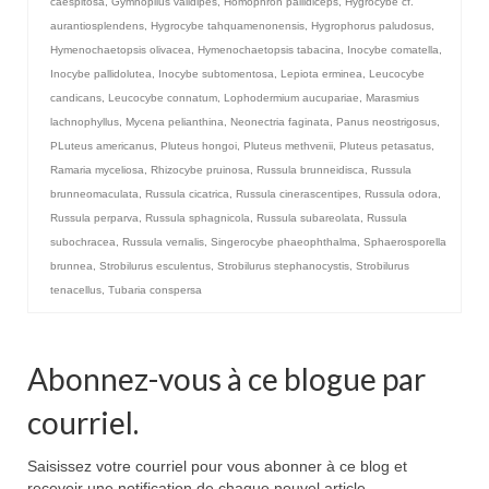
caespitosa
,
Gymnopilus validipes
,
Homophron pallidiceps
,
Hygrocybe cf.
aurantiosplendens
,
Hygrocybe tahquamenonensis
,
Hygrophorus paludosus
,
Hymenochaetopsis olivacea
,
Hymenochaetopsis tabacina
,
Inocybe comatella
,
Inocybe pallidolutea
,
Inocybe subtomentosa
,
Lepiota erminea
,
Leucocybe
candicans
,
Leucocybe connatum
,
Lophodermium aucupariae
,
Marasmius
lachnophyllus
,
Mycena pelianthina
,
Neonectria faginata
,
Panus neostrigosus
,
PLuteus americanus
,
Pluteus hongoi
,
Pluteus methvenii
,
Pluteus petasatus
,
Ramaria myceliosa
,
Rhizocybe pruinosa
,
Russula brunneidisca
,
Russula
brunneomaculata
,
Russula cicatrica
,
Russula cinerascentipes
,
Russula odora
,
Russula perparva
,
Russula sphagnicola
,
Russula subareolata
,
Russula
subochracea
,
Russula vernalis
,
Singerocybe phaeophthalma
,
Sphaerosporella
brunnea
,
Strobilurus esculentus
,
Strobilurus stephanocystis
,
Strobilurus
tenacellus
,
Tubaria conspersa
Abonnez-vous à ce blogue par
courriel.
Saisissez votre courriel pour vous abonner à ce blog et
recevoir une notification de chaque nouvel article