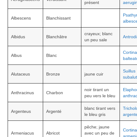
présent
aerugi
Psathyr
Albescens
Blanchissant
albesc
crayeux; blanc
Albidus
Blanchâtre
Antrodi
un peu sale
Cortina
Albus
Blanc
balteat
Suillus
Alutaceus
Bronze
jaune cuir
subalu
noir tirant un
Elaph
Anthracinus
Charbon
peu vers le bleu
anthra
blanc tirant vers
Tricho
Argenteus
Argenté
le bleu gris
argent
pêche; jaune
Cortina
Armeniacus
Abricot
avec un peu de
armeni