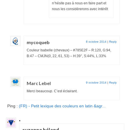
n’hésite pas à nous en faire part et
nous les considérerons avec intérêt
mycoqueb
8 octobre 2014
|
Reply
Couleur Isabelle (chevaux) – #785E2F – R:120, G:94,
B:47 – CMJN(0, 22, 61, 53) – H:39°, S:44%, L:33%
Marc Lebel
9 octobre 2014
|
Reply
Merci beaucoup. C’est éclairant.
Ping :
(FR) - Petit lexique des couleurs en latin &agr...
suzanne béland