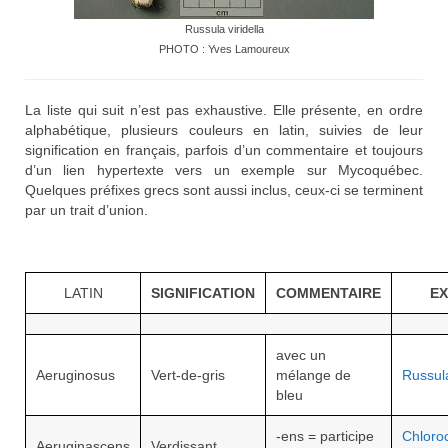
Russula viridella
PHOTO : Yves Lamoureux
La liste qui suit n’est pas exhaustive. Elle présente, en ordre
alphabétique, plusieurs couleurs en latin, suivies de leur
signification en français, parfois d’un commentaire et toujours
d’un lien hypertexte vers un exemple sur Mycoquébec.
Quelques préfixes grecs sont aussi inclus, ceux-ci se terminent
par un trait d’union.
LATIN
SIGNIFICATION
COMMENTAIRE
E
avec un
Aeruginosus
Vert-de-gris
mélange de
Russul
bleu
-ens = participe
Chloroc
Aeruginascens
Verdissant