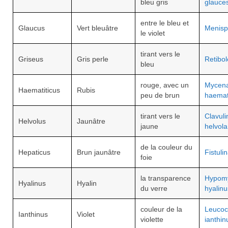
bleu gris
glauce
entre le bleu et
Glaucus
Vert bleuâtre
Menisp
le violet
tirant vers le
Griseus
Gris perle
Retibol
bleu
rouge, avec un
Mycen
Haematiticus
Rubis
peu de brun
haema
tirant vers le
Clavuli
Helvolus
Jaunâtre
jaune
helvola
de la couleur du
Hepaticus
Brun jaunâtre
Fistuli
foie
la transparence
Hypom
Hyalinus
Hyalin
du verre
hyalinu
couleur de la
Leucoc
Ianthinus
Violet
violette
ianthin