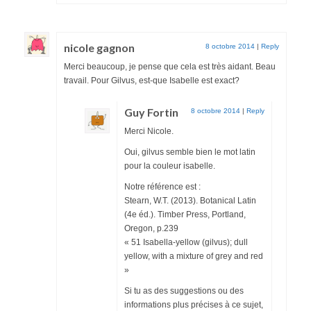
nicole gagnon
8 octobre 2014
|
Reply
Merci beaucoup, je pense que cela est très aidant. Beau
travail. Pour Gilvus, est-que Isabelle est exact?
Guy Fortin
8 octobre 2014
|
Reply
Merci Nicole.
Oui, gilvus semble bien le mot latin
pour la couleur isabelle.
Notre référence est :
Stearn, W.T. (2013). Botanical Latin
(4e éd.). Timber Press, Portland,
Oregon, p.239
« 51 Isabella-yellow (gilvus); dull
yellow, with a mixture of grey and red
»
Si tu as des suggestions ou des
informations plus précises à ce sujet,