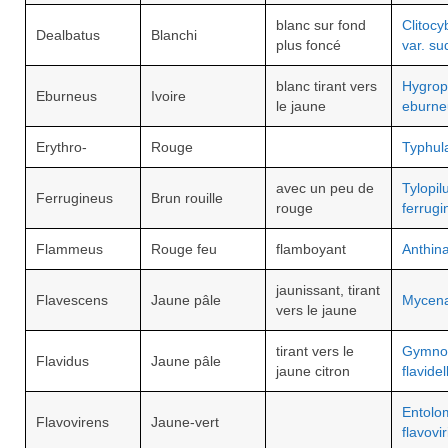
blanc sur fond
Clitocy
Dealbatus
Blanchi
plus foncé
var. su
blanc tirant vers
Hygrop
Eburneus
Ivoire
le jaune
eburne
Erythro-
Rouge
Typhul
avec un peu de
Tylopil
Ferrugineus
Brun rouille
rouge
ferrugi
Flammeus
Rouge feu
flamboyant
Anthin
jaunissant, tirant
Flavescens
Jaune pâle
Mycena
vers le jaune
tirant vers le
Gymnop
Flavidus
Jaune pâle
jaune citron
flavidel
Entolo
Flavovirens
Jaune-vert
flavovi