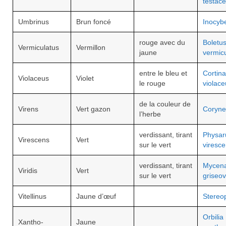
testac
Umbrinus
Brun foncé
Inocyb
rouge avec du
Boletu
Vermiculatus
Vermillon
jaune
vermic
entre le bleu et
Cortina
Violaceus
Violet
le rouge
violace
de la couleur de
Virens
Vert gazon
Coryne
l’herbe
verdissant, tirant
Physa
Virescens
Vert
sur le vert
viresc
verdissant, tirant
Mycen
Viridis
Vert
sur le vert
griseov
Vitellinus
Jaune d’œuf
Stereop
Orbilia
Xantho-
Jaune