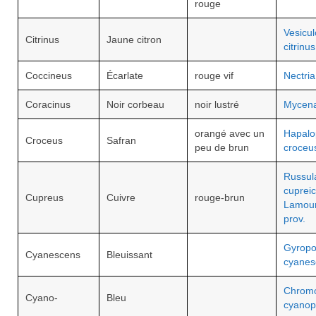
rouge
Vesicu
Citrinus
Jaune citron
citrinus
Coccineus
Écarlate
rouge vif
Nectria
Coracinus
Noir corbeau
noir lustré
Mycena
orangé avec un
Hapalo
Croceus
Safran
peu de brun
croceu
Russul
cupreic
Cupreus
Cuivre
rouge-brun
Lamou
prov.
Gyropo
Cyanescens
Bleuissant
cyanes
Chrom
Cyano-
Bleu
cyanop