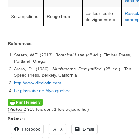
xantho
couleur feuille
Russul
Xerampelinus
Rouge brun
de vigne morte
xeramp
Références
e
Stearn, W.T. (2013).
Botanical Latin
(4
éd.). Timber Press,
Portland, Oregon
e
Arora, D. (1986).
Mushrooms Demystified
(2
éd.). Ten
Speed Press, Berkely, California
http://www.dicolatin.com
Le glossaire de Mycoquébec
(Visitée 2 918 fois dont 1 fois aujourd'hui)
Partager :
Facebook
X
E-mail