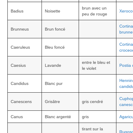
brun avec un
Badius
Noisette
Xeroco
peu de rouge
Cortina
Brunneus
Brun foncé
brunne
Cortina
Caeruleus
Bleu foncé
croceo
entre le bleu et
Caesius
Lavande
Postia 
le violet
Henni
Candidus
Blanc pur
candid
Cuphop
Canescens
Grisâtre
gris cendré
canesc
Canus
Blanc argenté
gris
Agaric
tirant sur la
Rugos