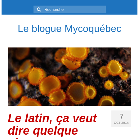
Rechercher
:
Le blogue Mycoquébec
Le latin, ça veut
7
OCT 2014
dire quelque