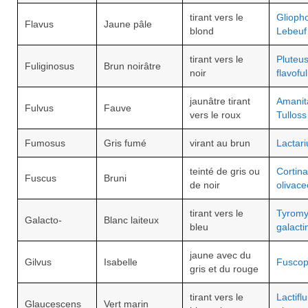
tirant vers le
Gliopho
Flavus
Jaune pâle
blond
Lebeuf
tirant vers le
Pluteu
Fuliginosus
Brun noirâtre
noir
flavofu
jaunâtre tirant
Amanit
Fulvus
Fauve
vers le roux
Tulloss
Fumosus
Gris fumé
virant au brun
Lactar
teinté de gris ou
Cortina
Fuscus
Bruni
de noir
olivac
tirant vers le
Tyromy
Galacto-
Blanc laiteux
bleu
galacti
jaune avec du
Gilvus
Isabelle
Fuscopo
gris et du rouge
tirant vers le
Lactifl
Glaucescens
Vert marin