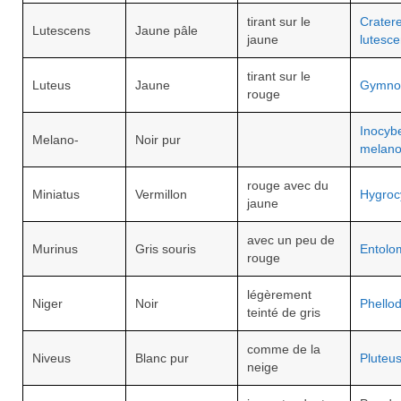
tirant sur le
Cratere
Lutescens
Jaune pâle
jaune
lutesc
tirant sur le
Luteus
Jaune
Gymnop
rouge
Inocyb
Melano-
Noir pur
melan
rouge avec du
Miniatus
Vermillon
Hygroc
jaune
avec un peu de
Murinus
Gris souris
Entolo
rouge
légèrement
Niger
Noir
Phello
teinté de gris
comme de la
Niveus
Blanc pur
Pluteus
neige