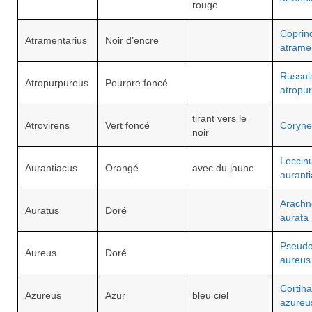
rouge
Coprin
Atramentarius
Noir d’encre
atrame
Russul
Atropurpureus
Pourpre foncé
atropu
tirant vers le
Atrovirens
Vert foncé
Coryne
noir
Leccin
Aurantiacus
Orangé
avec du jaune
aurant
Arachn
Auratus
Doré
aurata
Pseudo
Aureus
Doré
aureus
Cortina
Azureus
Azur
bleu ciel
azureu