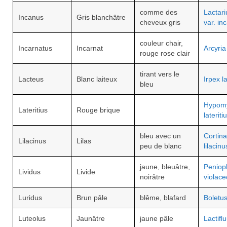
comme des
Lactari
Incanus
Gris blanchâtre
cheveux gris
var. in
couleur chair,
Incarnatus
Incarnat
Arcyria
rouge rose clair
tirant vers le
Lacteus
Blanc laiteux
Irpex l
bleu
Hypom
Lateritius
Rouge brique
lateriti
bleu avec un
Cortina
Lilacinus
Lilas
peu de blanc
lilacinu
jaune, bleuâtre,
Peniop
Lividus
Livide
noirâtre
violace
Luridus
Brun pâle
blême, blafard
Boletus
Luteolus
Jaunâtre
jaune pâle
Lactifl