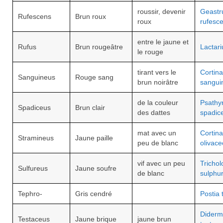
roussir, devenir
Geast
Rufescens
Brun roux
roux
rufesc
entre le jaune et
Rufus
Brun rougeâtre
Lactari
le rouge
tirant vers le
Cortina
Sanguineus
Rouge sang
brun noirâtre
sangui
de la couleur
Psathyr
Spadiceus
Brun clair
des dattes
spadic
mat avec un
Cortina
Stramineus
Jaune paille
peu de blanc
olivac
vif avec un peu
Tricho
Sulfureus
Jaune soufre
de blanc
sulphu
Tephro-
Gris cendré
Postia 
Dider
Testaceus
Jaune brique
jaune brun