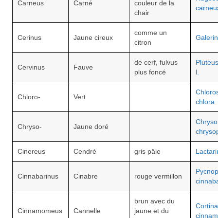
Carneus
Carné
couleur de la
carneu
chair
comme un
Cerinus
Jaune cireux
Galerin
citron
de cerf, fulvus
Pluteus
Cervinus
Fauve
plus foncé
l.
Chloro
Chloro-
Vert
chlora
Chryso
Chryso-
Jaune doré
chryso
Cinereus
Cendré
gris pâle
Lactari
Pycnop
Cinnabarinus
Cinabre
rouge vermillon
cinnab
brun avec du
Cortina
Cinnamomeus
Cannelle
jaune et du
cinnam