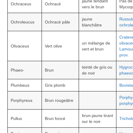
jaune tendant
Pas de
Ochraceus
Ochracé
vers le brun
Mycoq
jaune
Russul
Ochroleucus
Ochracé pâle
blanchâtre
ochrol
Cratere
un mélange de
olivace
Olivaceus
Vert olive
vert et brun
Lamou
prov.
teinté de gris ou
Hygroc
Phaeo-
Brun
de noir
phaeoc
Plumbeus
Gris plomb
Bovist
Porphy
Porphyreus
Brun rougeâtre
porphy
brun-jaune tirant
Pullus
Brun foncé
Tricho
sur le noir