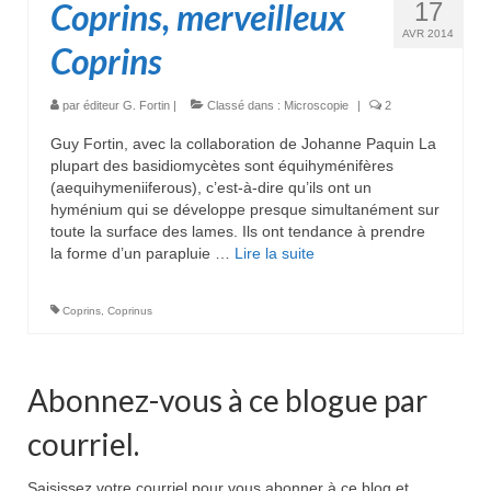
Coprins, merveilleux
17
AVR 2014
Coprins
par
éditeur G. Fortin
|
Classé dans :
Microscopie
|
2
Guy Fortin, avec la collaboration de Johanne Paquin La
plupart des basidiomycètes sont équihyménifères
(aequihymeniiferous), c’est-à-dire qu’ils ont un
hyménium qui se développe presque simultanément sur
toute la surface des lames. Ils ont tendance à prendre
la forme d’un parapluie …
Lire la suite­­
Coprins
,
Coprinus
Abonnez-vous à ce blogue par
courriel.
Saisissez votre courriel pour vous abonner à ce blog et