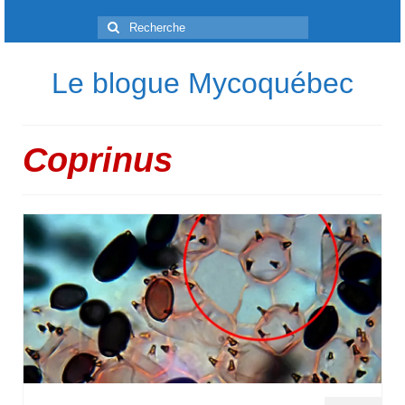
Rechercher
:
Le blogue Mycoquébec
Coprinus