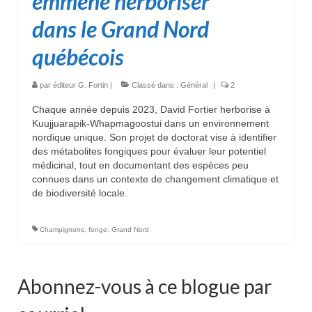
emmène herboriser
dans le Grand Nord
québécois
par
éditeur G. Fortin
|
Classé dans :
Général
|
2
Chaque année depuis 2023, David Fortier herborise à
Kuujjuarapik-Whapmagoostui dans un environnement
nordique unique. Son projet de doctorat vise à identifier
des métabolites fongiques pour évaluer leur potentiel
médicinal, tout en documentant des espèces peu
connues dans un contexte de changement climatique et
de biodiversité locale.
Champignons
,
fonge
,
Grand Nord
Abonnez-vous à ce blogue par