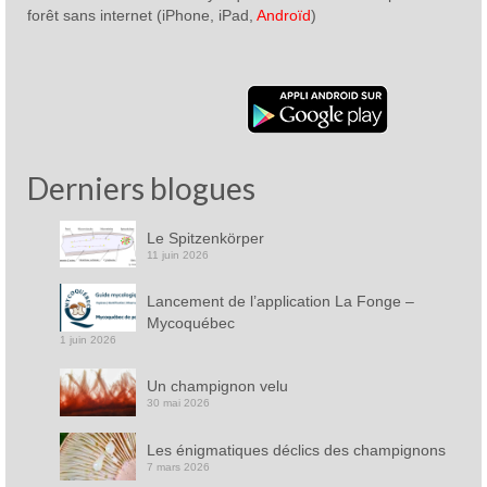
forêt sans internet (iPhone, iPad,
Androïd
)
Derniers blogues
Le Spitzenkörper
11 juin 2026
Lancement de l’application La Fonge –
Mycoquébec
1 juin 2026
Un champignon velu
30 mai 2026
Les énigmatiques déclics des champignons
7 mars 2026