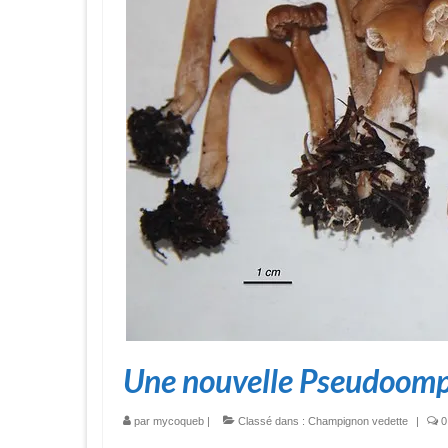
Une nouvelle Pseudoomp
par
mycoqueb
|
Classé dans :
Champignon vedette
|
0