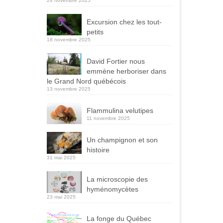
24 novembre 2025
Excursion chez les tout-
petits
18 novembre 2025
David Fortier nous
emmène herboriser dans
le Grand Nord québécois
13 novembre 2025
Flammulina velutipes
11 novembre 2025
Un champignon et son
histoire
31 mai 2025
La microscopie des
hyménomycètes
23 mai 2025
La fonge du Québec