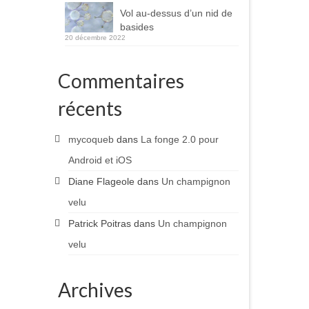
Vol au-dessus d’un nid de
basides
20 décembre 2022
Commentaires
récents
mycoqueb
dans
La fonge 2.0 pour
Android et iOS
Diane Flageole
dans
Un champignon
velu
Patrick Poitras
dans
Un champignon
velu
Archives