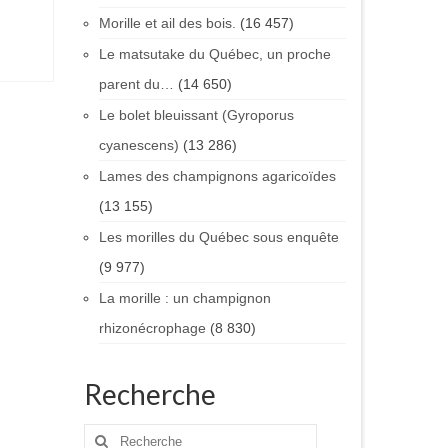
Morille et ail des bois.
(16 457)
Le matsutake du Québec, un proche
parent du…
(14 650)
Le bolet bleuissant (Gyroporus
cyanescens)
(13 286)
Lames des champignons agaricoïdes
(13 155)
Les morilles du Québec sous enquête
(9 977)
La morille : un champignon
rhizonécrophage
(8 830)
Recherche
Rechercher