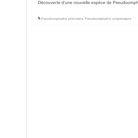
Découverte d’une nouvelle espèce de Pseudoomphal
Pseudoomphalina anticostica
,
Pseudoomphalina compressipes