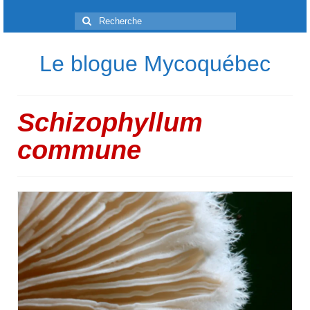
Rechercher
:
Le blogue Mycoquébec
Schizophyllum
commune