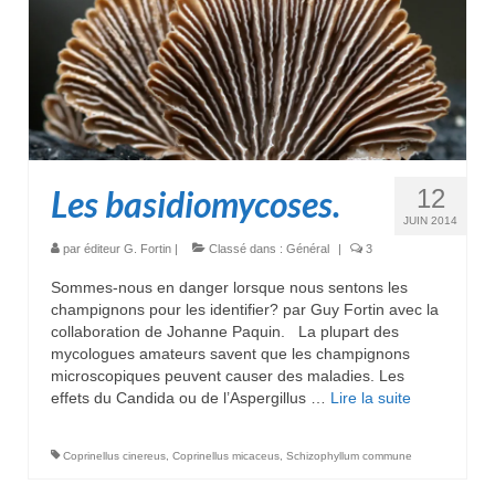
Les basidiomycoses.
12
JUIN 2014
par
éditeur G. Fortin
|
Classé dans :
Général
|
3
Sommes-nous en danger lorsque nous sentons les
champignons pour les identifier? par Guy Fortin avec la
collaboration de Johanne Paquin. La plupart des
mycologues amateurs savent que les champignons
microscopiques peuvent causer des maladies. Les
effets du Candida ou de l’Aspergillus …
Lire la suite­­
Coprinellus cinereus
,
Coprinellus micaceus
,
Schizophyllum commune