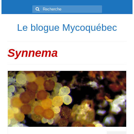
Rechercher
:
Le blogue Mycoquébec
Synnema