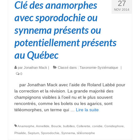
Clé des anamorphes
27
NOV 2014
avec sporodochie ou
synnema présents ou
potentiellement présents
au Québec
par
Jonathan Mack
|
Classé dans :
Taxonomie-Systématique
|
0
par Jonathan Mack avec l’aide de Roland Labbé pour
la correction et la révision. La grande majorité des
champignons visibles à l’oeil nu et le plus souvent
rencontrés, comme les bolets ou les agarics, sont
téléomorphes, un terme qui …
Lire la suite­­
Anamorphe
,
Annellide
,
Boucle
,
bulbilles
,
Collerette
,
conidie
,
Conidiophore
,
Phialide
,
Septum
,
Sporodochie
,
Synnema
,
téléomorphe