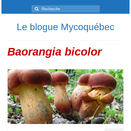
Rechercher
:
Le blogue Mycoquébec
Baorangia bicolor