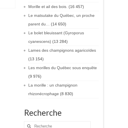
Morille et ail des bois.
(16 457)
Le matsutake du Québec, un proche
parent du…
(14 650)
Le bolet bleuissant (Gyroporus
cyanescens)
(13 284)
Lames des champignons agaricoïdes
(13 154)
Les morilles du Québec sous enquête
(9 976)
La morille : un champignon
rhizonécrophage
(8 830)
Recherche
Rechercher