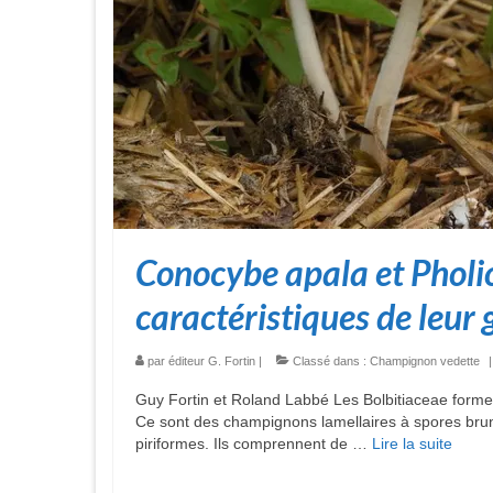
Conocybe apala et Pholi
caractéristiques de leur 
par
éditeur G. Fortin
|
Classé dans :
Champignon vedette
|
Guy Fortin et Roland Labbé Les Bolbitiaceae forme
Ce sont des champignons lamellaires à spores brun
piriformes. Ils comprennent de …
Lire la suite­­