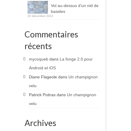
Vol au-dessus d’un nid de
basides
20 décembre 2022
Commentaires
récents
mycoqueb
dans
La fonge 2.0 pour
Android et iOS
Diane Flageole
dans
Un champignon
velu
Patrick Poitras
dans
Un champignon
velu
Archives