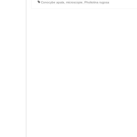
Conocybe apala
,
microscopie
,
Pholiotina rugosa