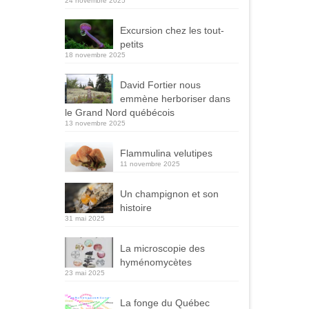
24 novembre 2025
Excursion chez les tout-
petits
18 novembre 2025
David Fortier nous
emmène herboriser dans
le Grand Nord québécois
13 novembre 2025
Flammulina velutipes
11 novembre 2025
Un champignon et son
histoire
31 mai 2025
La microscopie des
hyménomycètes
23 mai 2025
La fonge du Québec