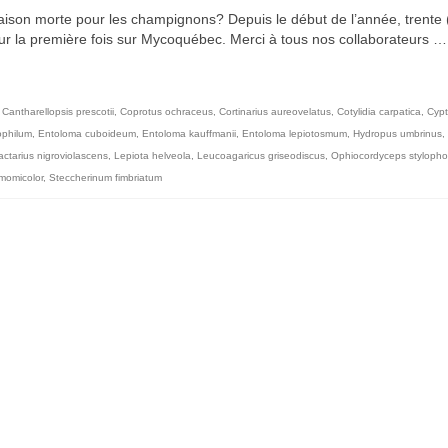
 saison morte pour les champignons? Depuis le début de l’année, trente 
our la première fois sur Mycoquébec. Merci à tous nos collaborateurs 
,
Cantharellopsis prescotii
,
Coprotus ochraceus
,
Cortinarius aureovelatus
,
Cotylidia carpatica
,
Cyp
ophilum
,
Entoloma cuboideum
,
Entoloma kauffmanii
,
Entoloma lepiotosmum
,
Hydropus umbrinus
,
actarius nigroviolascens
,
Lepiota helveola
,
Leucoagaricus griseodiscus
,
Ophiocordyceps stylopho
momicolor
,
Steccherinum fimbriatum