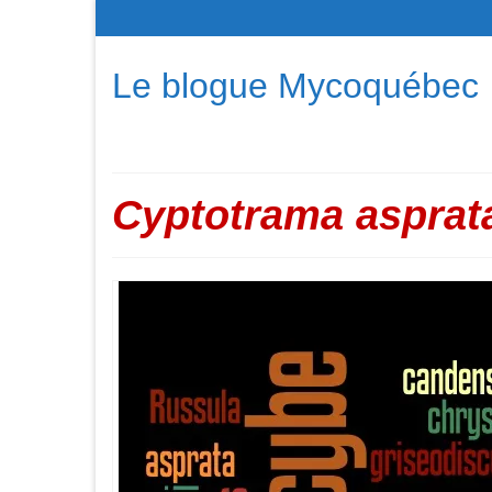
Le blogue Mycoquébec
Cyptotrama asprat