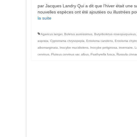
par Jacques Landry Qui a dit que l’hiver était une
nouvelles espèces ont été ajoutées ou illustrées p
la suite­­
Agaricus langei
,
Boletus aureissimus
,
Butyriboletus roseopurpureus
asprata
,
Cyptotrama chrysopepla
,
Entoloma candens
,
Entoloma chytr
albomarginata
,
Inocybe mucidiolens
,
Inocybe petiginosa
,
inventaire
,
L
cervinus
,
Pluteus cervinus var. albus
,
Psathyrella fusca
,
Russula cinna