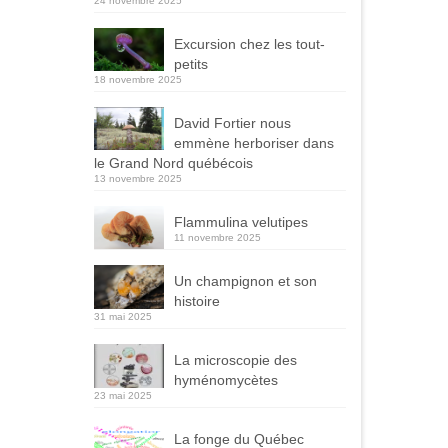
24 novembre 2025
Excursion chez les tout-
petits
18 novembre 2025
David Fortier nous
emmène herboriser dans
le Grand Nord québécois
13 novembre 2025
Flammulina velutipes
11 novembre 2025
Un champignon et son
histoire
31 mai 2025
La microscopie des
hyménomycètes
23 mai 2025
La fonge du Québec