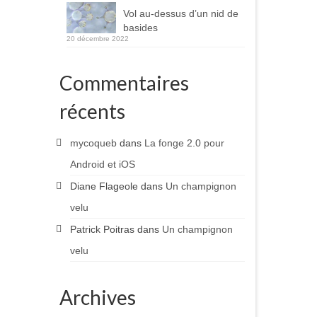
Vol au-dessus d’un nid de
basides
20 décembre 2022
Commentaires
récents
mycoqueb
dans
La fonge 2.0 pour
Android et iOS
Diane Flageole
dans
Un champignon
velu
Patrick Poitras
dans
Un champignon
velu
Archives