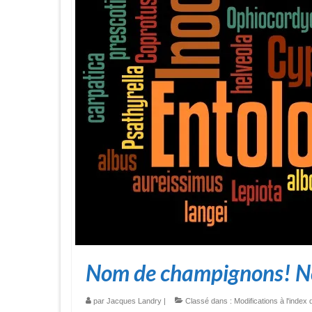
Nom de champignons! No
par
Jacques Landry
|
Classé dans :
Modifications à l'ind