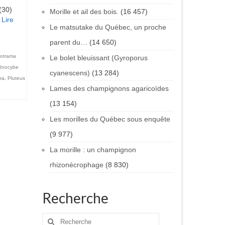
(30)
Morille et ail des bois.
(16 457)
…
Lire
Le matsutake du Québec, un proche
parent du…
(14 650)
totrama
Le bolet bleuissant (Gyroporus
Inocybe
cyanescens)
(13 284)
ra
,
Pluteus
Lames des champignons agaricoïdes
(13 154)
Les morilles du Québec sous enquête
(9 977)
La morille : un champignon
rhizonécrophage
(8 830)
Recherche
Rechercher