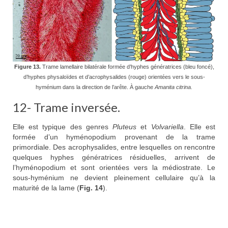
Figure 13.
Trame lamellaire bilatérale formée d’hyphes génératrices (bleu foncé),
d’hyphes physaloïdes et d’acrophysalides (rouge) orientées vers le sous-
hyménium dans la direction de l’arête. À gauche
Amanita citrina.
12- Trame inversée.
Elle est typique des genres
Pluteus
et
Volvariella
. Elle est
formée d’un hyménopodium provenant de la trame
primordiale. Des acrophysalides, entre lesquelles on rencontre
quelques hyphes génératrices résiduelles, arrivent de
l’hyménopodium et sont orientées vers la médiostrate. Le
sous-hyménium ne devient pleinement cellulaire qu’à la
maturité de la lame (
Fig. 14
).