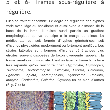
5 et 6- Trames sous-régulière à
régulière.
Elles se traitent ensemble. Le degré de régularité des hyphes
varie avec l’âge du basidiome et aussi avec la distance de la
base de la lame. Il existe aussi parfois un gradient
morphologique qui va du stipe à la marge du pileus. La
médiostrate est soit formée d’hyphes génératrices, soit
d’hyphes physaloïdes modérément ou fortement gonflées. Les
strates latérales sont formées d’hyphes génératrices plus
étroites souvent disposées de façon divergente rappelant la
trame lamellaire primordiale. C’est un type de trame lamellaire
très répandu qu’on rencontre chez
Hygrocybe
,
Gymnopus
,
Tricholoma
,
Tricholomopsis
,
Clitocybe
,
Lepista
,
Entoloma
,
Agaricus
,
Lepiota
,
Xeromphalina
,
Hypholoma
,
Pholiota
,
Inocybe
,
Cortinarius
,
Galerina
, Gymnopilus et bien d’autres
(
Fig. 7 et 8
)