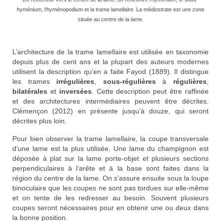
hyménium, l’hyménopodium et la trame lamellaire. La médiostrate est une zone
située au centre de la lame.
L’architecture de la trame lamellaire est utilisée en taxonomie
depuis plus de cent ans et la plupart des auteurs modernes
utilisent la description qu’en a faite Fayod (1889). Il distingue
les trames
irrégulières
,
sous-régulières
à
régulières
,
bilatérales
et
inversées
. Cette description peut être raffinée
et des architectures intermédiaires peuvent être décrites.
Clémençon (2012) en présente jusqu’à douze, qui seront
décrites plus loin.
Pour bien observer la trame lamellaire, la coupe transversale
d’une lame est la plus utilisée. Une lame du champignon est
déposée à plat sur la lame porte-objet et plusieurs sections
perpendiculaires à l’arête et à la base sont faites dans la
région du centre de la lame. On s’assure ensuite sous la loupe
binoculaire que les coupes ne sont pas tordues sur elle-même
et on tente de les redresser au besoin. Souvent plusieurs
coupes seront nécessaires pour en obtenir une ou deux dans
la bonne position.