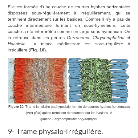
Elle est formée d’une couche de courtes hyphes horizontales
disposées sous-régulièrement à irrégulièrement, qui se
terminent directement sur les basides. Comme il n’y a pas de
couche intermédiaire formant un sous-hyménium, cette
couche a été interprétée comme un large sous-hyménium. On
la retrouve dans les genres
Gerronema
,
Chrysomphalina
et
Haasiella
. La mince médiostrate est sous-régulière à
irrégulière (
Fig. 10
).
Figure 10.
Trame lamellaire pachypodiale formée de courtes hyphes horizontales
(vert pâle) qui se terminent directement sur les basides. À
gauche
Chrysomphalina chrysophylla.
9- Trame physalo-irrégulière.