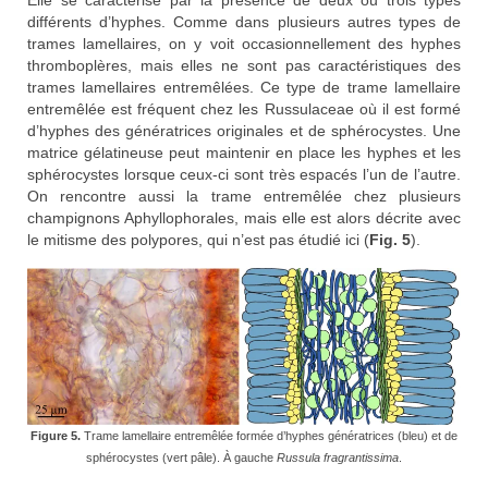
différents d’hyphes. Comme dans plusieurs autres types de
trames lamellaires, on y voit occasionnellement des hyphes
thromboplères, mais elles ne sont pas caractéristiques des
trames lamellaires entremêlées. Ce type de trame lamellaire
entremêlée est fréquent chez les Russulaceae où il est formé
d’hyphes des génératrices originales et de sphérocystes. Une
matrice gélatineuse peut maintenir en place les hyphes et les
sphérocystes lorsque ceux-ci sont très espacés l’un de l’autre.
On rencontre aussi la trame entremêlée chez plusieurs
champignons Aphyllophorales, mais elle est alors décrite avec
le mitisme des polypores, qui n’est pas étudié ici (
Fig. 5
).
Figure 5.
Trame lamellaire entremêlée formée d’hyphes génératrices (bleu) et de
sphérocystes (vert pâle). À gauche
Russula fragrantissima
.