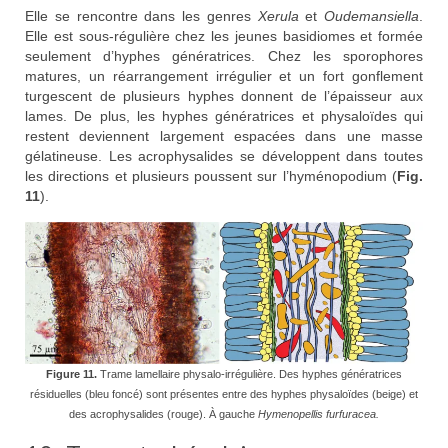
Elle se rencontre dans les genres
Xerula
et
Oudemansiella
.
Elle est sous-régulière chez les jeunes basidiomes et formée
seulement d’hyphes génératrices. Chez les sporophores
matures, un réarrangement irrégulier et un fort gonflement
turgescent de plusieurs hyphes donnent de l’épaisseur aux
lames. De plus, les hyphes génératrices et physaloïdes qui
restent deviennent largement espacées dans une masse
gélatineuse. Les acrophysalides se développent dans toutes
les directions et plusieurs poussent sur l’hyménopodium (
Fig.
11
).
Figure 11.
Trame lamellaire physalo-irrégulière. Des hyphes génératrices
résiduelles (bleu foncé) sont présentes entre des hyphes physaloïdes (beige) et
des acrophysalides (rouge). À gauche
Hymenopellis furfuracea.