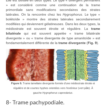
Elle est divisée en deux types. Le type « divergent permanent
» est considéré comme une continuation de la trame
primordiale sans modifications secondaires des strates
latérales. On la rencontre chez les
Hygrophorus
. Le type «
bolétoïde » montre des strates latérales secondairement
modifiées qui deviennent gélatineuses. Dans les deux types, la
médiostrate est souvent étroite et régulière. La
trame
bilatérale
qui est souvent appelée « trame bilatérale
divergente » ou « trame divergente de type amanitoïde » est
fondamentalement différente de la
trame divergente
(
Fig. 9
).
Figure 9.
Trame lamellaire divergente formée d’une médiostrate étroite et
régulière et de courtes hyphes orientées vers l’extérieur (vert pâle). À
gauche
Hygrophorus capreolarius.
8- Trame pachypodiale.