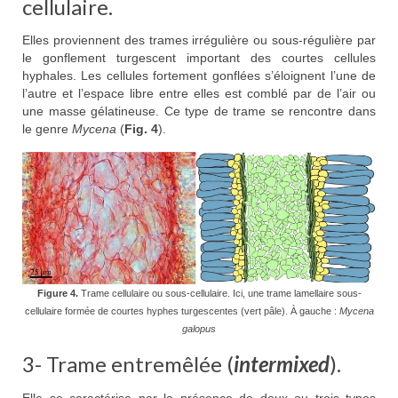
cellulaire.
Elles proviennent des trames irrégulière ou sous-régulière par
le gonflement turgescent important des courtes cellules
hyphales. Les cellules fortement gonflées s’éloignent l’une de
l’autre et l’espace libre entre elles est comblé par de l’air ou
une masse gélatineuse. Ce type de trame se rencontre dans
le genre
Mycena
(
Fig. 4
).
Figure 4.
Trame cellulaire ou sous-cellulaire. Ici, une trame lamellaire sous-
cellulaire formée de courtes hyphes turgescentes (vert pâle). À gauche :
Mycena
galopus
3- Trame entremêlée (
intermixed
).
Elle se caractérise par la présence de deux ou trois types