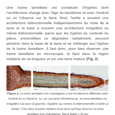
Une trame lamellaire est constituée d’hyphes dont
l’architecture change avec l’âge du basidiome et avec l’endroit
où on l’observe sur la lame. Ainsi, l’arête a souvent une
architecture bidirectionnelle indépendamment du reste de la
lame et la base a souvent une architecture irrégulière ou
même bidirectionnelle, parce que les hyphes du contexte du
pileus, entremêlées ou disposées radialement, peuvent
pénétrer dans la base de la lame et se mélanger aux hyphes
de la trame lamellaire. Il faut donc, pour bien observer une
trame lamellaire en microscopie, le faire dans la région
médiane de sa longueur et sur une lame mature (
Fig. 2
).
Figure 2.
La trame lamellaire d’un champignon a une architecture différente selon
l’endroit où on l’observe. Ici, sur une lame d’
Entoloma sp.
, la trame lamellaire est
irrégulière à la base (à gauche), régulière (au centre) et bidirectionnelle à l’arête (à
droite). C’est dans la partie médiane d’une lame qu’il faut observer la trame
lamellaire d’un champignon. Barre étalon = 50 µm