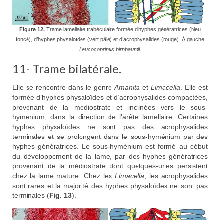
Figure 12.
Trame lamellaire trabéculaire formée d’hyphes génératrices (bleu
foncé), d’hyphes physaloïdes (vert pâle) et d’acrophysalides (rouge). À gauche
Leucocoprinus birnbaumii.
11- Trame bilatérale.
Elle se rencontre dans le genre
Amanita
et
Limacella
. Elle est
formée d’hyphes physaloïdes et d’acrophysalides compactées,
provenant de la médiostrate et inclinées vers le sous-
hyménium, dans la direction de l’arête lamellaire. Certaines
hyphes physaloïdes ne sont pas des acrophysalides
terminales et se prolongent dans le sous-hyménium par des
hyphes génératrices. Le sous-hyménium est formé au début
du développement de la lame, par des hyphes génératrices
provenant de la médiostrate dont quelques-unes persistent
chez la lame mature. Chez les
Limacella
, les acrophysalides
sont rares et la majorité des hyphes physaloïdes ne sont pas
terminales (
Fig. 13
).