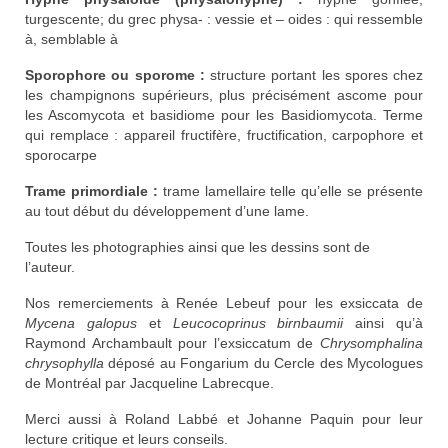
turgescente; du grec physa- : vessie et – oides : qui ressemble
à, semblable à
Sporophore ou sporome :
structure portant les spores chez
les champignons supérieurs, plus précisément ascome pour
les Ascomycota et basidiome pour les Basidiomycota. Terme
qui remplace : appareil fructifère, fructification, carpophore et
sporocarpe
Trame primordiale :
trame lamellaire telle qu’elle se présente
au tout début du développement d’une lame.
Toutes les photographies ainsi que les dessins sont de
l’auteur.
Nos remerciements à Renée Lebeuf pour les exsiccata de
Mycena galopus
et
Leucocoprinus birnbaumii
ainsi qu’à
Raymond Archambault pour l’exsiccatum de
Chrysomphalina
chrysophylla
déposé au Fongarium du Cercle des Mycologues
de Montréal par Jacqueline Labrecque.
Merci aussi à Roland Labbé et Johanne Paquin pour leur
lecture critique et leurs conseils.