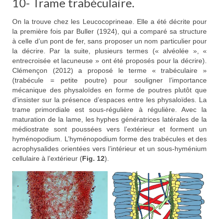
10- Trame trabéculaire.
On la trouve chez les Leucocoprineae. Elle a été décrite pour
la première fois par Buller (1924), qui a comparé sa structure
à celle d’un pont de fer, sans proposer un nom particulier pour
la décrire. Par la suite, plusieurs termes (« alvéolée », «
entrecroisée et lacuneuse » ont été proposés pour la décrire).
Clémençon (2012) a proposé le terme « trabéculaire »
(trabécule = petite poutre) pour souligner l’importance
mécanique des physaloïdes en forme de poutres plutôt que
d’insister sur la présence d’espaces entre les physaloïdes. La
trame primordiale est sous-régulière à régulière. Avec la
maturation de la lame, les hyphes génératrices latérales de la
médiostrate sont poussées vers l’extérieur et forment un
hyménopodium. L’hyménopodium forme des trabécules et des
acrophysalides orientées vers l’intérieur et un sous-hyménium
cellulaire à l’extérieur (
Fig. 12
).