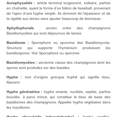
Acrophysalide :
article terminal turgescent, solitaire, parfois
en chaînette, ayant la forme d’un bâton de baseball, provenant
de l’apex d’une hyphe simple. Ils donnent de l’épaisseur et de
la rigidité aux lames sans ajouter beaucoup de biomasse.
Aphyllophorale
: ancien ordre des champignons
Basidiomycètes qui sont dépourvus de lames.
Basidiome :
Sporophore ou sporome des Basidiomycota.
Structure qui supporte l’hyménium produisant les
basidiospores. Voir Sporophore ou sporome.
Basidiomycètes :
ancienne classe des champignons dont les
spores sont produites sur des basides.
Hyphe :
mot d’origine grecque huphê qui signifie tissu,
filament
Hyphe génératrice :
hyphe vivante, nucléée, septée, parfois
bouclée, à paroi mince, qui constitue le tissu de base des
basidiomes des champignons. Appelée hyphe végétative dans
les mycéliums
Hyphe physaloïde (physalohyphe) :
hyphe gonflée,