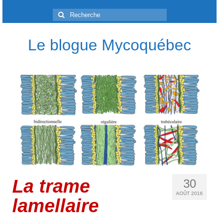
Rechercher
:
Le blogue Mycoquébec
La trame
30
AOÛT 2016
lamellaire