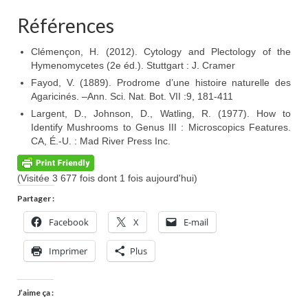
Références
Clémençon, H. (2012). Cytology and Plectology of the
Hymenomycetes (2e éd.). Stuttgart : J. Cramer
Fayod, V. (1889). Prodrome d’une histoire naturelle des
Agaricinés. –Ann. Sci. Nat. Bot. VII :9, 181-411
Largent, D., Johnson, D., Watling, R. (1977). How to
Identify Mushrooms to Genus III : Microscopics Features.
CA, É.-U. : Mad River Press Inc.
(Visitée 3 677 fois dont 1 fois aujourd'hui)
Partager :
Facebook
X
E-mail
Imprimer
Plus
J’aime ça :