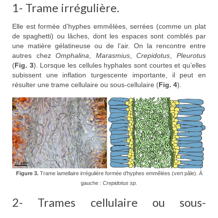
1- Trame irrégulière.
Elle est formée d’hyphes emmêlées, serrées (comme un plat
de spaghetti) ou lâches, dont les espaces sont comblés par
une matière gélatineuse ou de l’air. On la rencontre entre
autres chez
Omphalina
,
Marasmius
,
Crepidotus
,
Pleurotus
(
Fig.­ 3
). Lorsque les cellules hyphales sont courtes et qu’elles
subissent une inflation turgescente importante, il peut en
résulter une trame cellulaire ou sous-cellulaire (
Fig. 4
).
Figure 3.
Trame lamellaire irrégulière formée d’hyphes emmêlées (vert pâle). À
gauche :
Crepidotus sp.
2- Trames cellulaire ou sous-