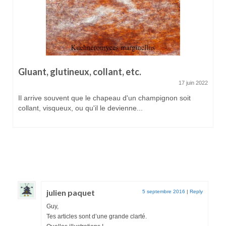
Histoire d’hyphes II*
1 décembre 2015
Petite capsule microscopie : Les hyphes sécrétrices par
Guy Fortin et Johanne Paquin Nous avons...
julien paquet
5 septembre 2016
|
Reply
Guy,
Tes articles sont d’une grande clarté.