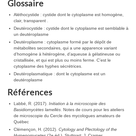
Glossaire
Aléthocystide : cystide dont le cytoplasme est homogène,
clair, transparent .
Deutérocystide : cystide dont le cytoplasme est semblable à
un deutéroplasme
Deutéroplasme : cytoplasme formé par le dépôt de
métabolites secondaires, qui a une apparence variant
d’homogène à hétérogène, d’aqueuse à gélatineuse ou
cristallisée, et qui est plus ou moins ferme. C’est le
cytoplasme des hyphes sécrétrices.
Deutéroplasmatique : dont le cytoplasme est un
deutéroplasme
Références
Labbé, R. (2017).
Initiation à la microscopie des
Basidiomycètes lamellés
. Notes de cours pour les ateliers
de microscopie du Cercle des mycologues amateurs de
Québec
Clémençon, H. (2012).
Cytology and Plectology of the
Hymenomycetes
(2e éd.). Stuttgart: J. Cramer