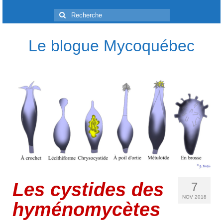
Rechercher
:
Le blogue Mycoquébec
Les cystides des
7
NOV 2018
hyménomycètes