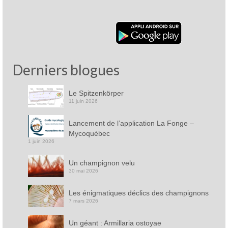
Derniers blogues
Le Spitzenkörper
11 juin 2026
Lancement de l’application La Fonge –
Mycoquébec
1 juin 2026
Un champignon velu
30 mai 2026
Les énigmatiques déclics des champignons
7 mars 2026
Un géant : Armillaria ostoyae