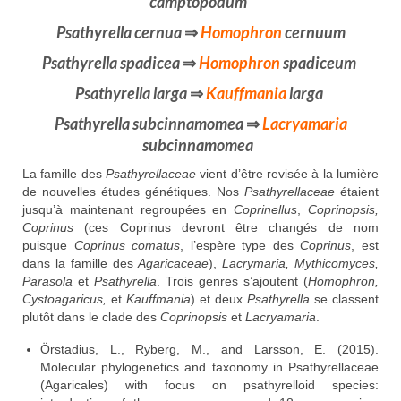
camptopodum
Psathyrella cernua
⇒
Homophron
cernuum
Psathyrella spadicea
⇒
Homophron
spadiceum
Psathyrella larga
⇒
Kauffmania
larga
Psathyrella subcinnamomea
⇒
Lacryamaria
subcinnamomea
La famille des
Psathyrellaceae
vient d’être revisée à la lumière
de nouvelles études génétiques. Nos
Psathyrellaceae
étaient
jusqu’à maintenant regroupées en
Coprinellus
,
Coprinopsis,
Coprinus
(ces Coprinus devront être changés de nom
puisque
Coprinus comatus
, l’espère type des
Coprinus
, est
dans la famille des
Agaricaceae
),
Lacrymaria, Mythicomyces,
Parasola
et
Psathyrella
. Trois genres s’ajoutent (
Homophron,
Cystoagaricus,
et
Kauffmania
) et deux
Psathyrella
se classent
plutôt dans le clade des
Coprinopsis
et
Lacryamaria
.
Örstadius, L., Ryberg, M., and Larsson, E. (2015).
Molecular phylogenetics and taxonomy in Psathyrellaceae
(Agaricales) with focus on psathyrelloid species: