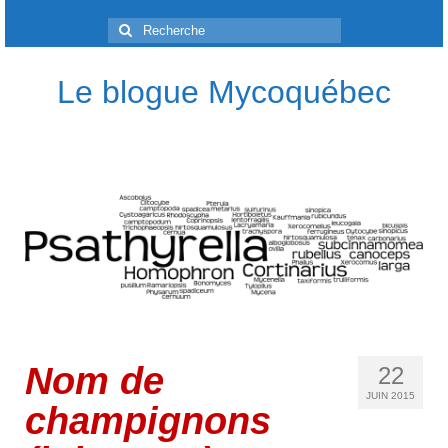
Rechercher
:
Le blogue Mycoquébec
Nom de
22
JUIN 2015
champignons