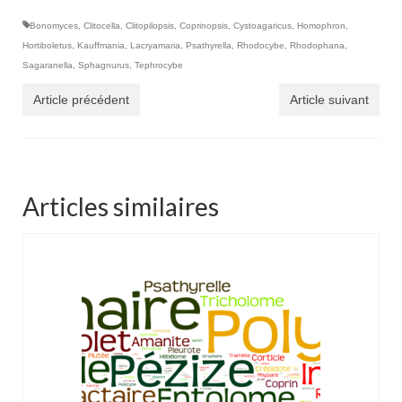
Bonomyces
,
Clitocella
,
Clitopilopsis
,
Coprinopsis
,
Cystoagaricus
,
Homophron
,
Hortiboletus
,
Kauffmania
,
Lacryamaria
,
Psathyrella
,
Rhodocybe
,
Rhodophana
,
Sagaranella
,
Sphagnurus
,
Tephrocybe
Article précédent
Article suivant
Articles similaires