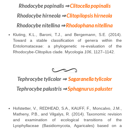
Rhodocybe popinalis
⇒
Clitocella popinalis
Rhodocybe hirneola
⇒
Clitopilopsis hirneola
Rhodocybe nitellina
⇒
Rhodophana nitellina
Kluting, K.L., Baroni, T.J., and Bergemann, S.E. (2014).
Toward a stable classification of genera within the
Entolomataceae: a phylogenetic re-evaluation of the
Rhodocybe-Clitopilus clade. Mycologia
106
, 1127–1142.
Tephrocybe tylicolor
⇒
Sagaranella tylicolor
Tephrocybe palustris
⇒
Sphagnurus paluster
Hofstetter, V., REDHEAD, S.A., KAUFF, F., Moncalvo, J.M.,
Matheny, P.B., and Vilgalys, R. (2014). Taxonomic revision
and examination of ecological transitions of the
Lyophyllaceae (Basidiomycota, Agaricales) based on a