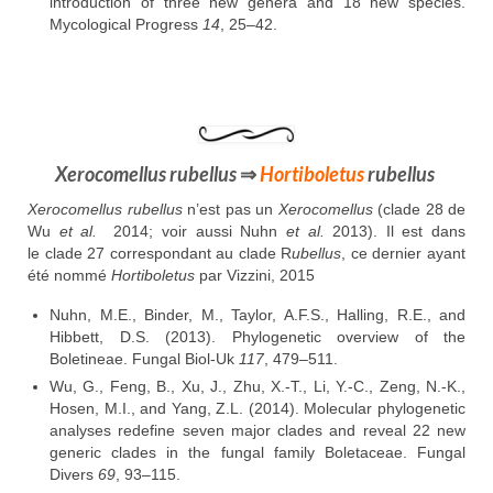
introduction of three new genera and 18 new species.
Mycological Progress
14
, 25–42.
Xerocomellus rubellus
⇒
Hortiboletus
rubellus
Xerocomellus rubellus
n’est pas un
Xerocomellus
(clade 28 de
Wu
et al.
2014; voir aussi Nuhn
et al.
2013). Il est dans
le clade 27 correspondant au clade R
ubellus
, ce dernier ayant
été nommé
Hortiboletus
par Vizzini, 2015
Nuhn, M.E., Binder, M., Taylor, A.F.S., Halling, R.E., and
Hibbett, D.S. (2013). Phylogenetic overview of the
Boletineae. Fungal Biol-Uk
117
, 479–511.
Wu, G., Feng, B., Xu, J., Zhu, X.-T., Li, Y.-C., Zeng, N.-K.,
Hosen, M.I., and Yang, Z.L. (2014). Molecular phylogenetic
analyses redefine seven major clades and reveal 22 new
generic clades in the fungal family Boletaceae. Fungal
Divers
69
, 93–115.