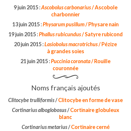
9 juin 2015 :
Ascobolus carbonarius
/ Ascobole
charbonnier
13 juin 2015 :
Physarum pusillum
/ Physare nain
19 juin 2015 :
Phallus rubicundus
/ Satyre rubicond
20 juin 2015 :
Lasiobolus macrotrichus
/ Pézize
à
grandes soies
21 juin 2015 :
Puccinia coronata
/ Rouille
couronnée
Noms français ajoutés
Clitocybe trulliformis
/
Clitocybe en forme de vase
Cortinarius alboglobosus
/
Cortinaire globuleux
blanc
Cortinarius metarius
/
Cortinaire cerné