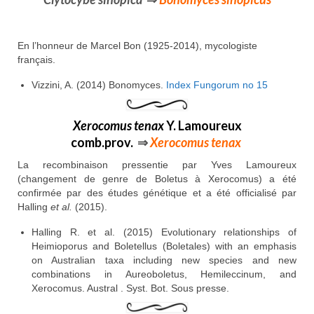
En l’honneur de Marcel Bon (1925-2014), mycologiste
français.
Vizzini, A. (2014) Bonomyces.
Index Fungorum no 15
Xerocomus tenax
Y. Lamoureux
comb.prov.
⇒
Xerocomus tenax
La recombinaison pressentie par Yves Lamoureux
(changement de genre de Boletus à Xerocomus) a été
confirmée par des études génétique et a été officialisé par
Halling
et al.
(2015).
Halling R. et al. (2015) Evolutionary relationships of
Heimioporus and Boletellus (Boletales) with an emphasis
on Australian taxa including new species and new
combinations in Aureoboletus, Hemileccinum, and
Xerocomus. Austral . Syst. Bot. Sous presse.