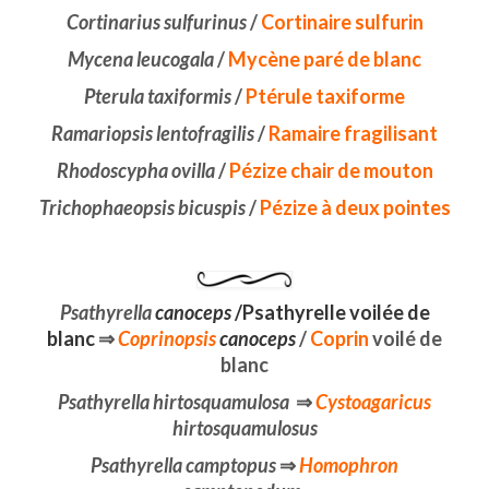
Cortinarius sulfurinus
/
Cortinaire sulfurin
Mycena leucogala
/
Mycène paré de blanc
Pterula taxiformis
/
Ptérule taxiforme
Ramariopsis lentofragilis
/
Ramaire fragilisant
Rhodoscypha ovilla
/
Pézize chair de mouton
Trichophaeopsis bicuspis
/
Pézize à deux pointes
Psathyrella
canoceps
/Psathyrelle voilée de
blanc
⇒
Coprinopsis
canoceps
/
Coprin
voilé de
blanc
Psathyrella hirtosquamulosa
⇒
Cystoagaricus
hirtosquamulosus
Psathyrella camptopus
⇒
Homophron