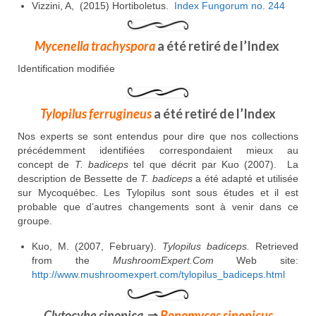
Vizzini, A, (2015) Hortiboletus.
Index Fungorum no. 244
Mycenella trachyspora
a été retiré de l’Index
Identification modifiée
Tylopilus ferrugineus
a été retiré de l’Index
Nos experts se sont entendus pour dire que nos collections
précédemment identifiées correspondaient mieux au
concept de
T. badiceps
tel que décrit par Kuo (2007).
La
description de Bessette de
T. badiceps
a été adapté et utilisée
sur Mycoquébec. Les Tylopilus sont sous études et il est
probable que d’autres changements sont à venir dans ce
groupe.
Kuo, M. (2007, February).
Tylopilus badiceps.
Retrieved
from the
MushroomExpert.Com
Web site:
http://www.mushroomexpert.com/tylopilus_badiceps.html
Clytocybe sinopica
⇒
Bonomyces sinopicus