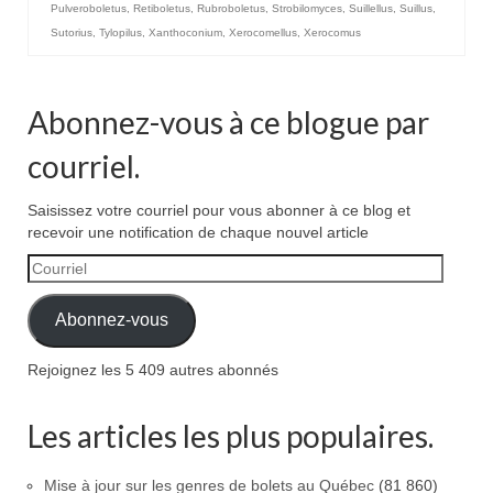
Pulveroboletus
,
Retiboletus
,
Rubroboletus
,
Strobilomyces
,
Suillellus
,
Suillus
,
Sutorius
,
Tylopilus
,
Xanthoconium
,
Xerocomellus
,
Xerocomus
Abonnez-vous à ce blogue par
courriel.
Saisissez votre courriel pour vous abonner à ce blog et
recevoir une notification de chaque nouvel article
Courriel
Abonnez-vous
Rejoignez les 5 409 autres abonnés
Les articles les plus populaires.
Mise à jour sur les genres de bolets au Québec
(81 860)