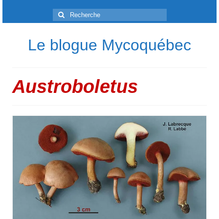
Rechercher
:
Le blogue Mycoquébec
Austroboletus