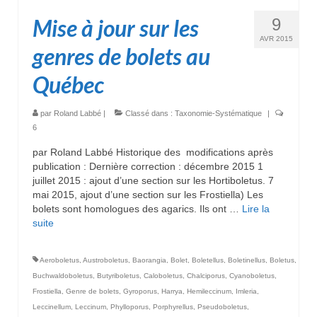
Mise à jour sur les
9
AVR 2015
genres de bolets au
Québec
par
Roland Labbé
|
Classé dans :
Taxonomie-Systématique
|
6
par Roland Labbé Historique des modifications après
publication : Dernière correction : décembre 2015 1
juillet 2015 : ajout d’une section sur les Hortiboletus. 7
mai 2015, ajout d’une section sur les Frostiella) Les
bolets sont homologues des agarics. Ils ont …
Lire la
suite­­
Aeroboletus
,
Austroboletus
,
Baorangia
,
Bolet
,
Boletellus
,
Boletinellus
,
Boletus
,
Buchwaldoboletus
,
Butyriboletus
,
Caloboletus
,
Chalciporus
,
Cyanoboletus
,
Frostiella
,
Genre de bolets
,
Gyroporus
,
Harrya
,
Hemileccinum
,
Imleria
,
Leccinellum
,
Leccinum
,
Phylloporus
,
Porphyrellus
,
Pseudoboletus
,