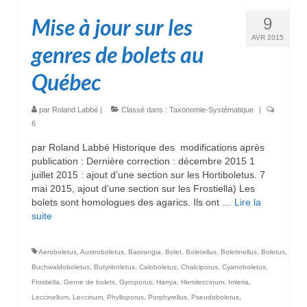
Mise à jour sur les
9
AVR 2015
genres de bolets au
Québec
par
Roland Labbé
|
Classé dans :
Taxonomie-Systématique
|
6
par Roland Labbé Historique des modifications après
publication : Dernière correction : décembre 2015 1
juillet 2015 : ajout d’une section sur les Hortiboletus. 7
mai 2015, ajout d’une section sur les Frostiella) Les
bolets sont homologues des agarics. Ils ont …
Lire la
suite­­
Aeroboletus
,
Austroboletus
,
Baorangia
,
Bolet
,
Boletellus
,
Boletinellus
,
Boletus
,
Buchwaldoboletus
,
Butyriboletus
,
Caloboletus
,
Chalciporus
,
Cyanoboletus
,
Frostiella
,
Genre de bolets
,
Gyroporus
,
Harrya
,
Hemileccinum
,
Imleria
,
Leccinellum
,
Leccinum
,
Phylloporus
,
Porphyrellus
,
Pseudoboletus
,