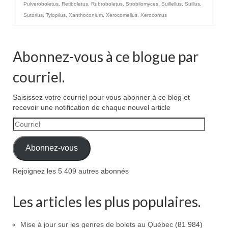
Pulveroboletus
,
Retiboletus
,
Rubroboletus
,
Strobilomyces
,
Suillellus
,
Suillus
,
Sutorius
,
Tylopilus
,
Xanthoconium
,
Xerocomellus
,
Xerocomus
Abonnez-vous à ce blogue par
courriel.
Saisissez votre courriel pour vous abonner à ce blog et
recevoir une notification de chaque nouvel article
Courriel
Abonnez-vous
Rejoignez les 5 409 autres abonnés
Les articles les plus populaires.
Mise à jour sur les genres de bolets au Québec
(81 984)