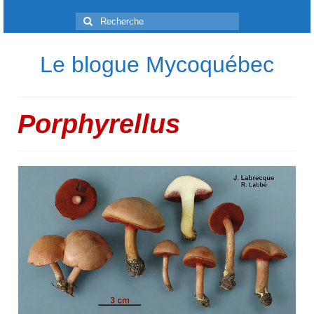
Rechercher
:
Le blogue Mycoquébec
Porphyrellus