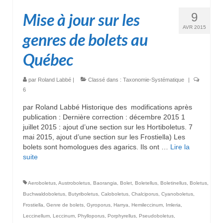
Mise à jour sur les
9
AVR 2015
genres de bolets au
Québec
par
Roland Labbé
|
Classé dans :
Taxonomie-Systématique
|
6
par Roland Labbé Historique des modifications après
publication : Dernière correction : décembre 2015 1
juillet 2015 : ajout d’une section sur les Hortiboletus. 7
mai 2015, ajout d’une section sur les Frostiella) Les
bolets sont homologues des agarics. Ils ont …
Lire la
suite­­
Aeroboletus
,
Austroboletus
,
Baorangia
,
Bolet
,
Boletellus
,
Boletinellus
,
Boletus
,
Buchwaldoboletus
,
Butyriboletus
,
Caloboletus
,
Chalciporus
,
Cyanoboletus
,
Frostiella
,
Genre de bolets
,
Gyroporus
,
Harrya
,
Hemileccinum
,
Imleria
,
Leccinellum
,
Leccinum
,
Phylloporus
,
Porphyrellus
,
Pseudoboletus
,