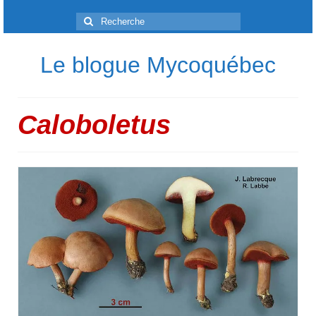
Rechercher
:
Le blogue Mycoquébec
Caloboletus