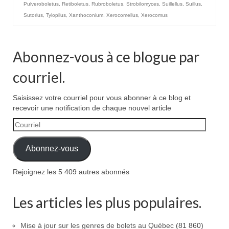
Pulveroboletus
,
Retiboletus
,
Rubroboletus
,
Strobilomyces
,
Suillellus
,
Suillus
,
Sutorius
,
Tylopilus
,
Xanthoconium
,
Xerocomellus
,
Xerocomus
Abonnez-vous à ce blogue par
courriel.
Saisissez votre courriel pour vous abonner à ce blog et
recevoir une notification de chaque nouvel article
Courriel
Abonnez-vous
Rejoignez les 5 409 autres abonnés
Les articles les plus populaires.
Mise à jour sur les genres de bolets au Québec
(81 860)