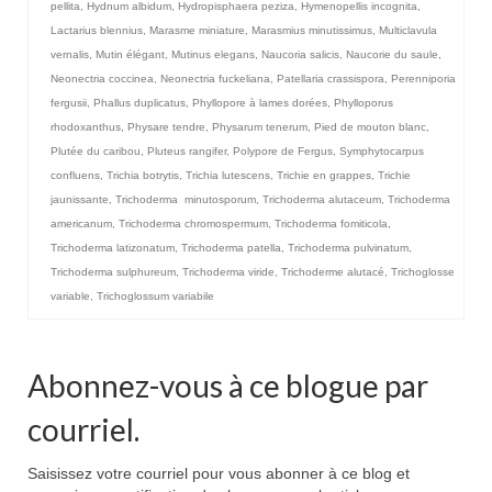
pellita
,
Hydnum albidum
,
Hydropisphaera peziza
,
Hymenopellis incognita
,
Lactarius blennius
,
Marasme miniature
,
Marasmius minutissimus
,
Multiclavula
vernalis
,
Mutin élégant
,
Mutinus elegans
,
Naucoria salicis
,
Naucorie du saule
,
Neonectria coccinea
,
Neonectria fuckeliana
,
Patellaria crassispora
,
Perenniporia
fergusii
,
Phallus duplicatus
,
Phyllopore à lames dorées
,
Phylloporus
rhodoxanthus
,
Physare tendre
,
Physarum tenerum
,
Pied de mouton blanc
,
Plutée du caribou
,
Pluteus rangifer
,
Polypore de Fergus
,
Symphytocarpus
confluens
,
Trichia botrytis
,
Trichia lutescens
,
Trichie en grappes
,
Trichie
jaunissante
,
Trichoderma minutosporum
,
Trichoderma alutaceum
,
Trichoderma
americanum
,
Trichoderma chromospermum
,
Trichoderma fomiticola
,
Trichoderma latizonatum
,
Trichoderma patella
,
Trichoderma pulvinatum
,
Trichoderma sulphureum
,
Trichoderma viride
,
Trichoderme alutacé
,
Trichoglosse
variable
,
Trichoglossum variabile
Abonnez-vous à ce blogue par
courriel.
Saisissez votre courriel pour vous abonner à ce blog et