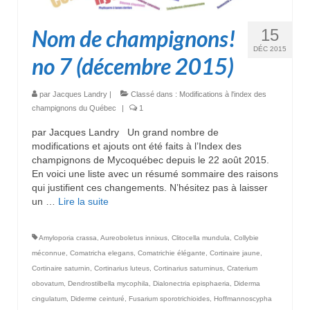
Nom de champignons!
15
DÉC 2015
no 7 (décembre 2015)
par
Jacques Landry
|
Classé dans :
Modifications à l'index des
champignons du Québec
|
1
par Jacques Landry Un grand nombre de
modifications et ajouts ont été faits à l’Index des
champignons de Mycoquébec depuis le 22 août 2015.
En voici une liste avec un résumé sommaire des raisons
qui justifient ces changements. N’hésitez pas à laisser
un …
Lire la suite­­
Amyloporia crassa
,
Aureoboletus innixus
,
Clitocella mundula
,
Collybie
méconnue
,
Comatricha elegans
,
Comatrichie élégante
,
Cortinaire jaune
,
Cortinaire saturnin
,
Cortinarius luteus
,
Cortinarius saturninus
,
Craterium
obovatum
,
Dendrostilbella mycophila
,
Dialonectria episphaeria
,
Diderma
cingulatum
,
Diderme ceinturé
,
Fusarium sporotrichioides
,
Hoffmannoscypha