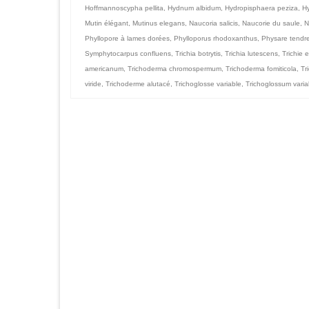
Hoffmannoscypha pellita
,
Hydnum albidum
,
Hydropisphaera peziza
,
Hy
Mutin élégant
,
Mutinus elegans
,
Naucoria salicis
,
Naucorie du saule
,
N
Phyllopore à lames dorées
,
Phylloporus rhodoxanthus
,
Physare tendr
Symphytocarpus confluens
,
Trichia botrytis
,
Trichia lutescens
,
Trichie 
americanum
,
Trichoderma chromospermum
,
Trichoderma fomiticola
,
Tr
viride
,
Trichoderme alutacé
,
Trichoglosse variable
,
Trichoglossum varia