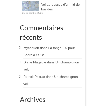
Vol au-dessus d’un nid de
basides
20 décembre 2022
Commentaires
récents
mycoqueb
dans
La fonge 2.0 pour
Android et iOS
Diane Flageole
dans
Un champignon
velu
Patrick Poitras
dans
Un champignon
velu
Archives