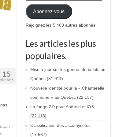
Abonnez-vous
Rejoignez les 5 409 autres abonnés
Les articles les plus
populaires.
Mise à jour sur les genres de bolets au
15
Québec
(81 911)
DÉC 2015
Nouvelle identité pour la « Chanterelle
commune » au Québec
(22 137)
 pas
La fonge 2.0 pour Android et iOS
(22 118)
Classification des ascomycètes
tinarius
s
,
(17 567)