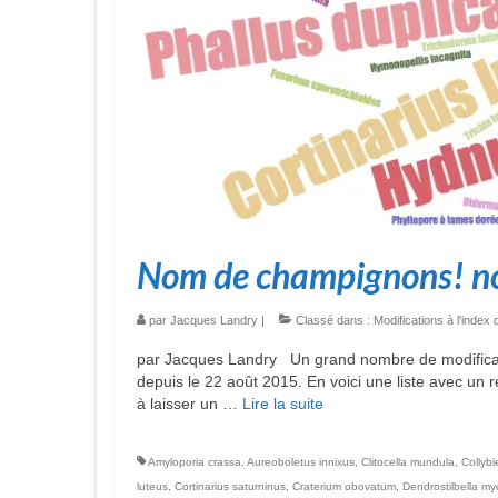
Nom de champignons! n
par
Jacques Landry
|
Classé dans :
Modifications à l'ind
par Jacques Landry Un grand nombre de modificati
depuis le 22 août 2015. En voici une liste avec un
à laisser un …
Lire la suite­­
Amyloporia crassa
,
Aureoboletus innixus
,
Clitocella mundula
,
Collyb
luteus
,
Cortinarius saturninus
,
Craterium obovatum
,
Dendrostilbella my