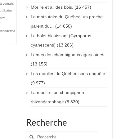
la vernalis
,
Morille et ail des bois.
(16 457)
uplicatus
,
Le matsutake du Québec, un proche
rgus
,
a
parent du…
(14 650)
richoderma
Le bolet bleuissant (Gyroporus
cyanescens)
(13 286)
Lames des champignons agaricoïdes
(13 155)
Les morilles du Québec sous enquête
(9 977)
La morille : un champignon
rhizonécrophage
(8 830)
Recherche
Rechercher