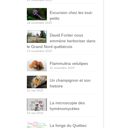
24 novembre 2025
Excursion chez les tout-
petits
18 novembre 2025
David Fortier nous
emmène herboriser dans
le Grand Nord québécois
13 novembre 2025
Flammulina velutipes
11 novembre 2025
Un champignon et son
histoire
31 mai 2025
La microscopie des
hyménomycètes
23 mai 2025
La fonge du Québec