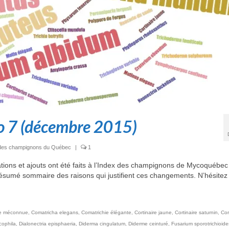
o 7 (décembre 2015)
ex des champignons du Québec
|
1
ons et ajouts ont été faits à l’Index des champignons de Mycoquébec
 résumé sommaire des raisons qui justifient ces changements. N’hésitez
ie méconnue
,
Comatricha elegans
,
Comatrichie élégante
,
Cortinaire jaune
,
Cortinaire saturnin
,
Cor
cophila
,
Dialonectria episphaeria
,
Diderma cingulatum
,
Diderme ceinturé
,
Fusarium sporotrichioide