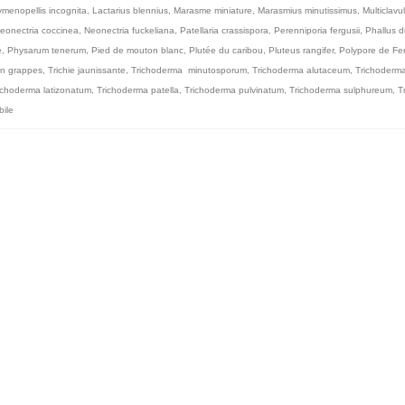
menopellis incognita
,
Lactarius blennius
,
Marasme miniature
,
Marasmius minutissimus
,
Multiclavu
eonectria coccinea
,
Neonectria fuckeliana
,
Patellaria crassispora
,
Perenniporia fergusii
,
Phallus d
e
,
Physarum tenerum
,
Pied de mouton blanc
,
Plutée du caribou
,
Pluteus rangifer
,
Polypore de Fe
en grappes
,
Trichie jaunissante
,
Trichoderma minutosporum
,
Trichoderma alutaceum
,
Trichoderm
ichoderma latizonatum
,
Trichoderma patella
,
Trichoderma pulvinatum
,
Trichoderma sulphureum
,
T
bile