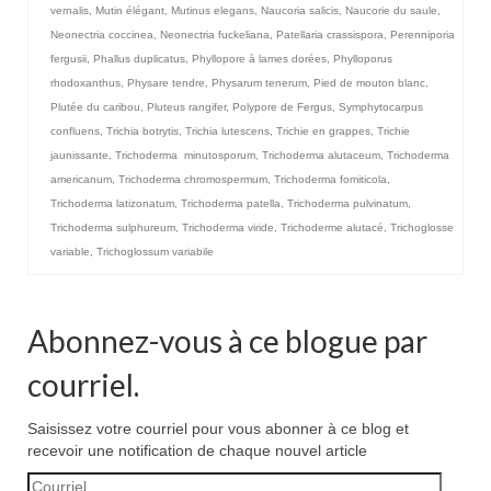
vernalis
,
Mutin élégant
,
Mutinus elegans
,
Naucoria salicis
,
Naucorie du saule
,
Neonectria coccinea
,
Neonectria fuckeliana
,
Patellaria crassispora
,
Perenniporia
fergusii
,
Phallus duplicatus
,
Phyllopore à lames dorées
,
Phylloporus
rhodoxanthus
,
Physare tendre
,
Physarum tenerum
,
Pied de mouton blanc
,
Plutée du caribou
,
Pluteus rangifer
,
Polypore de Fergus
,
Symphytocarpus
confluens
,
Trichia botrytis
,
Trichia lutescens
,
Trichie en grappes
,
Trichie
jaunissante
,
Trichoderma minutosporum
,
Trichoderma alutaceum
,
Trichoderma
americanum
,
Trichoderma chromospermum
,
Trichoderma fomiticola
,
Trichoderma latizonatum
,
Trichoderma patella
,
Trichoderma pulvinatum
,
Trichoderma sulphureum
,
Trichoderma viride
,
Trichoderme alutacé
,
Trichoglosse
variable
,
Trichoglossum variabile
Abonnez-vous à ce blogue par
courriel.
Saisissez votre courriel pour vous abonner à ce blog et
recevoir une notification de chaque nouvel article
Courriel