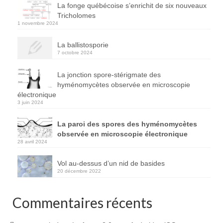
La fonge québécoise s’enrichit de six nouveaux
Tricholomes
1 novembre 2024
La ballistosporie
7 octobre 2024
La jonction spore-stérigmate des
hyménomycètes observée en microscopie
électronique
3 juin 2024
La paroi des spores des hyménomycètes
observée en microscopie électronique
28 avril 2024
Vol au-dessus d’un nid de basides
20 décembre 2022
Commentaires récents