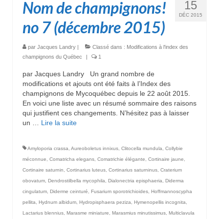
Nom de champignons!
15
DÉC 2015
no 7 (décembre 2015)
par
Jacques Landry
|
Classé dans :
Modifications à l'index des
champignons du Québec
|
1
par Jacques Landry Un grand nombre de
modifications et ajouts ont été faits à l’Index des
champignons de Mycoquébec depuis le 22 août 2015.
En voici une liste avec un résumé sommaire des raisons
qui justifient ces changements. N’hésitez pas à laisser
un …
Lire la suite­­
Amyloporia crassa
,
Aureoboletus innixus
,
Clitocella mundula
,
Collybie
méconnue
,
Comatricha elegans
,
Comatrichie élégante
,
Cortinaire jaune
,
Cortinaire saturnin
,
Cortinarius luteus
,
Cortinarius saturninus
,
Craterium
obovatum
,
Dendrostilbella mycophila
,
Dialonectria episphaeria
,
Diderma
cingulatum
,
Diderme ceinturé
,
Fusarium sporotrichioides
,
Hoffmannoscypha
pellita
,
Hydnum albidum
,
Hydropisphaera peziza
,
Hymenopellis incognita
,
Lactarius blennius
,
Marasme miniature
,
Marasmius minutissimus
,
Multiclavula