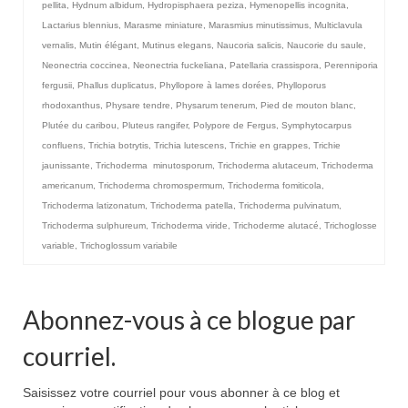
pellita
,
Hydnum albidum
,
Hydropisphaera peziza
,
Hymenopellis incognita
,
Lactarius blennius
,
Marasme miniature
,
Marasmius minutissimus
,
Multiclavula
vernalis
,
Mutin élégant
,
Mutinus elegans
,
Naucoria salicis
,
Naucorie du saule
,
Neonectria coccinea
,
Neonectria fuckeliana
,
Patellaria crassispora
,
Perenniporia
fergusii
,
Phallus duplicatus
,
Phyllopore à lames dorées
,
Phylloporus
rhodoxanthus
,
Physare tendre
,
Physarum tenerum
,
Pied de mouton blanc
,
Plutée du caribou
,
Pluteus rangifer
,
Polypore de Fergus
,
Symphytocarpus
confluens
,
Trichia botrytis
,
Trichia lutescens
,
Trichie en grappes
,
Trichie
jaunissante
,
Trichoderma minutosporum
,
Trichoderma alutaceum
,
Trichoderma
americanum
,
Trichoderma chromospermum
,
Trichoderma fomiticola
,
Trichoderma latizonatum
,
Trichoderma patella
,
Trichoderma pulvinatum
,
Trichoderma sulphureum
,
Trichoderma viride
,
Trichoderme alutacé
,
Trichoglosse
variable
,
Trichoglossum variabile
Abonnez-vous à ce blogue par
courriel.
Saisissez votre courriel pour vous abonner à ce blog et