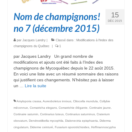
Nom de champignons!
15
DÉC 2015
no 7 (décembre 2015)
par
Jacques Landry
|
Classé dans :
Modifications à l'index des
champignons du Québec
|
1
par Jacques Landry Un grand nombre de
modifications et ajouts ont été faits à l’Index des
champignons de Mycoquébec depuis le 22 août 2015.
En voici une liste avec un résumé sommaire des raisons
qui justifient ces changements. N’hésitez pas à laisser
un …
Lire la suite­­
Amyloporia crassa
,
Aureoboletus innixus
,
Clitocella mundula
,
Collybie
méconnue
,
Comatricha elegans
,
Comatrichie élégante
,
Cortinaire jaune
,
Cortinaire saturnin
,
Cortinarius luteus
,
Cortinarius saturninus
,
Craterium
obovatum
,
Dendrostilbella mycophila
,
Dialonectria episphaeria
,
Diderma
cingulatum
,
Diderme ceinturé
,
Fusarium sporotrichioides
,
Hoffmannoscypha