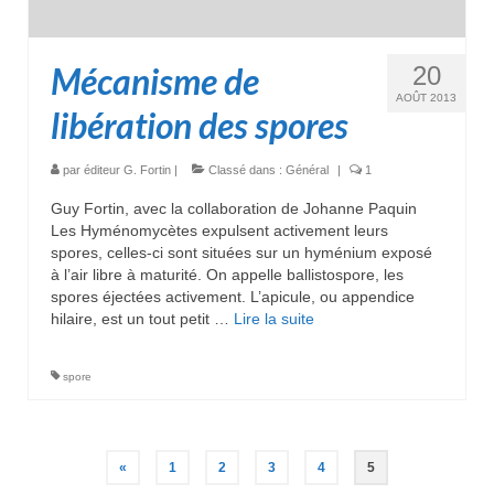
Mécanisme de
20
AOÛT 2013
libération des spores
par
éditeur G. Fortin
|
Classé dans :
Général
|
1
Guy Fortin, avec la collaboration de Johanne Paquin
Les Hyménomycètes expulsent activement leurs
spores, celles-ci sont situées sur un hyménium exposé
à l’air libre à maturité. On appelle ballistospore, les
spores éjectées activement. L’apicule, ou appendice
hilaire, est un tout petit …
Lire la suite­­
spore
Pagination
«
1
2
3
4
5