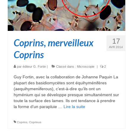
Coprins, merveilleux
17
AVR 2014
Coprins
par
éditeur G. Fortin
|
Classé dans :
Microscopie
|
2
Guy Fortin, avec la collaboration de Johanne Paquin La
plupart des basidiomycètes sont équihyménifères
(aequihymeniiferous), c’est-à-dire qu’ils ont un
hyménium qui se développe presque simultanément sur
toute la surface des lames. Ils ont tendance à prendre
la forme d’un parapluie …
Lire la suite­­
Coprins
,
Coprinus