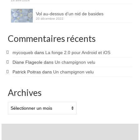
28 avril 2024
Vol au-dessus d’un nid de basides
20 décembre 2022
Commentaires récents
mycoqueb
dans
La fonge 2.0 pour Android et iOS
Diane Flageole
dans
Un champignon velu
Patrick Poitras
dans
Un champignon velu
Archives
Archives