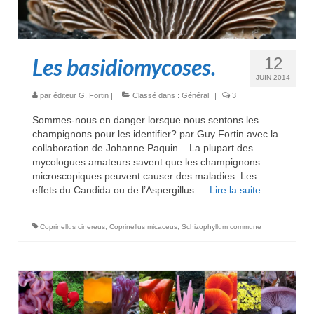
Les basidiomycoses.
12
JUIN 2014
par
éditeur G. Fortin
|
Classé dans :
Général
|
3
Sommes-nous en danger lorsque nous sentons les
champignons pour les identifier? par Guy Fortin avec la
collaboration de Johanne Paquin. La plupart des
mycologues amateurs savent que les champignons
microscopiques peuvent causer des maladies. Les
effets du Candida ou de l’Aspergillus …
Lire la suite­­
Coprinellus cinereus
,
Coprinellus micaceus
,
Schizophyllum commune