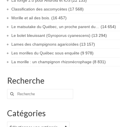
La fonge 2.0 pour Android et iOS
(22 133)
Classification des ascomycètes
(17 568)
Morille et ail des bois.
(16 457)
Le matsutake du Québec, un proche parent du…
(14 654)
Le bolet bleuissant (Gyroporus cyanescens)
(13 294)
Lames des champignons agaricoïdes
(13 157)
Les morilles du Québec sous enquête
(9 978)
La morille : un champignon rhizonécrophage
(8 831)
Recherche
Rechercher
:
Catégories
Catégories