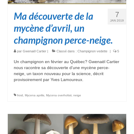
Ma découverte de la
7
JAN 2019
mycène d’avril, un
champignon perce-neige.
par
Gwenaël Cartier
|
Classé dans :
Champignon vedette
|
5
Un champignon en février au Québec? Gwenaël Cartier
nous racontre sa découverte d’une mycène perce-
neige, un taxon nouveau pour la science, décrit
provisoirement par Yves Lamoureux.
froid
,
Mycena aprilis
,
Mycena overholtsii
,
neige