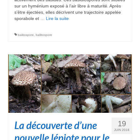
sur un hyménium exposé à l’air libre à maturité. Après
s’être éjectées, elles décrivent une trajectoire appelée
sporabole et …
Lire la suite­­
balitospore
,
ballitospore
La découverte d’une
19
JUIN 2018
nouvelle lépiote pour le