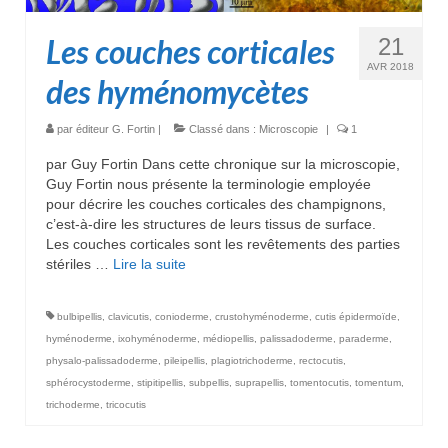
Les couches corticales
21
AVR 2018
des hyménomycètes
par
éditeur G. Fortin
|
Classé dans :
Microscopie
|
1
par Guy Fortin Dans cette chronique sur la microscopie,
Guy Fortin nous présente la terminologie employée
pour décrire les couches corticales des champignons,
c’est-à-dire les structures de leurs tissus de surface.
Les couches corticales sont les revêtements des parties
stériles …
Lire la suite­­
bulbipellis
,
clavicutis
,
conioderme
,
crustohyménoderme
,
cutis épidermoïde
,
hyménoderme
,
ixohyménoderme
,
médiopellis
,
palissadoderme
,
paraderme
,
physalo-palissadoderme
,
pileipellis
,
plagiotrichoderme
,
rectocutis
,
sphérocystoderme
,
stipitipellis
,
subpellis
,
suprapellis
,
tomentocutis
,
tomentum
,
trichoderme
,
tricocutis