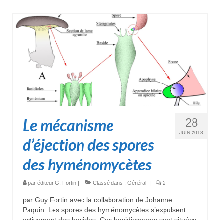
Le mécanisme
28
JUIN 2018
d’éjection des spores
des hyménomycètes
par
éditeur G. Fortin
|
Classé dans :
Général
|
2
par Guy Fortin avec la collaboration de Johanne
Paquin. Les spores des hyménomycètes s’expulsent
activement des basides. Ces basidiospores sont situées