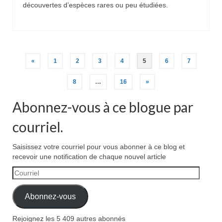
découvertes d’espèces rares ou peu étudiées.
Pagination
«
1
2
3
4
5
6
7
des
8
…
16
»
publications
Abonnez-vous à ce blogue par
courriel.
Saisissez votre courriel pour vous abonner à ce blog et
recevoir une notification de chaque nouvel article
Courriel
Abonnez-vous
Rejoignez les 5 409 autres abonnés