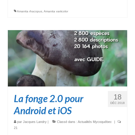
Amanita rhacopus
,
Amanita variicolor
La fonge 2.0 pour
18
DÉC 2018
Android et iOS
par
Jacques Landry
|
Classé dans :
Actualités Mycoquébec
|
21