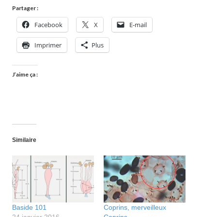
Partager :
Facebook
X
E-mail
Imprimer
Plus
J’aime ça :
Similaire
Baside 101
Coprins, merveilleux
24 janvier 2016
Coprins