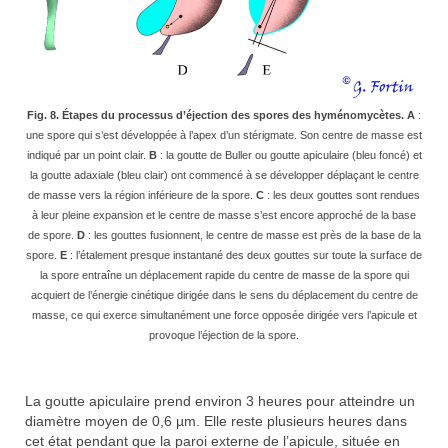
Fig. 8. Étapes du processus d’éjection des spores des hyménomycètes. A
:
une spore qui s’est développée à l’apex d’un stérigmate. Son centre de masse est
indiqué par un point clair.
B
: la goutte de Buller ou goutte apiculaire (bleu foncé) et
la goutte adaxiale (bleu clair) ont commencé à se développer déplaçant le centre
de masse vers la région inférieure de la spore.
C
: les deux gouttes sont rendues
à leur pleine expansion et le centre de masse s’est encore approché de la base
de spore.
D
: les gouttes fusionnent, le centre de masse est près de la base de la
spore.
E
: l’étalement presque instantané des deux gouttes sur toute la surface de
la spore entraîne un déplacement rapide du centre de masse de la spore qui
acquiert de l’énergie cinétique dirigée dans le sens du déplacement du centre de
masse, ce qui exerce simultanément une force opposée dirigée vers l’apicule et
provoque l’éjection de la spore.
La goutte apiculaire prend environ 3 heures pour atteindre un
diamètre moyen de 0,6 µm. Elle reste plusieurs heures dans
cet état pendant que la paroi externe de l’apicule, située en