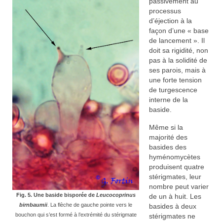
passivement au
processus
d’éjection à la
façon d’une « base
de lancement ». Il
doit sa rigidité, non
pas à la solidité de
ses parois, mais à
une forte tension
de turgescence
interne de la
baside.
Même si la
majorité des
basides des
hyménomycètes
produisent quatre
stérigmates, leur
nombre peut varier
Fig. 5. Une baside bisporée de
Leucocoprinus
de un à huit. Les
birnbaumii
. La flèche de gauche pointe vers le
basides à deux
bouchon qui s’est formé à l’extrémité du stérigmate
stérigmates ne