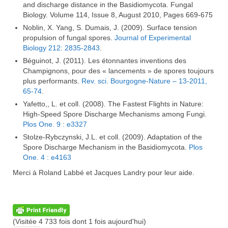
and discharge distance in the Basidiomycota. Fungal
Biology. Volume 114, Issue 8, August 2010, Pages 669-675
Noblin, X. Yang, S. Dumais, J. (2009). Surface tension
propulsion of fungal spores.
Journal of Experimental
Biology 212: 2835-2843
.
Béguinot, J. (2011). Les étonnantes inventions des
Champignons, pour des « lancements » de spores toujours
plus performants.
Rev. sci. Bourgogne-Nature – 13-2011,
65-74
.
Yafetto,, L. et coll. (2008). The Fastest Flights in Nature:
High-Speed Spore Discharge Mechanisms among Fungi.
Plos One. 9 : e3327
Stolze-Rybczynski, J.L. et coll. (2009). Adaptation of the
Spore Discharge Mechanism in the Basidiomycota.
Plos
One. 4 : e4163
Merci à Roland Labbé et Jacques Landry pour leur aide.
(Visitée 4 733 fois dont 1 fois aujourd'hui)