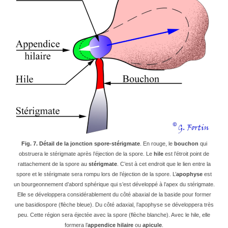
Fig. 7. Détail de la jonction spore-stérigmate
. En rouge, le
bouchon
qui
obstruera le stérigmate après l’éjection de la spore. Le
hile
est l’étroit point de
rattachement de la spore au
stérigmate
. C’est à cet endroit que le lien entre la
spore et le stérigmate sera rompu lors de l’éjection de la spore. L’
apophyse
est
un bourgeonnement d’abord sphérique qui s’est développé à l’apex du stérigmate.
Elle se développera considérablement du côté abaxial de la baside pour former
une basidiospore (flèche bleue). Du côté adaxial, l’apophyse se développera très
peu. Cette région sera éjectée avec la spore (flèche blanche). Avec le hile, elle
formera l’
appendice hilaire
ou
apicule
.