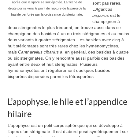
après que la spore se soit éjectée. La flèche de
sont pas rares.
droite pointe vers le point de rupture de la paroi de la
L’
Agaricus
baside perforée par la croissance du stérigmate.
bisporus
est le
champignon à
deux stérigmates le plus fréquent, on trouve aussi dans ce
champignon des basides à un ou trois stérigmates et au moins
deux variants à quatre stérigmates. Les basides avec cinq à
huit stérigmates sont très rares chez les hyménomycètes,
mais
Cantharellus
cibarius
a, en général, des basides à quatre
ou six stérigmates. On y rencontre aussi parfois des basides
ayant entre deux et huit stérigmates. Plusieurs
hyménomycètes ont régulièrement quelques basides
bisporées dispersées parmi les tétrasporées.
L’apophyse, le hile et l’appendice
hilaire
L’apophyse est un petit corps sphérique qui se développe à
l’apex d’un stérigmate. Il est d’abord posé symétriquement sur