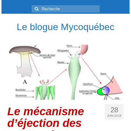
Rechercher
:
Le blogue Mycoquébec
Le mécanisme
28
JUIN 2018
d’éjection des