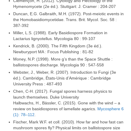
Clémençon, H. (2012). Cytology and Plectology of the
Hymenomycete (2e éd.). Stuttgart: J. Cramer : 204-207
Duncan, E.G. Galbraith, M.H. (1972). Post-meiotic events in
the Homobasidiomycetidae. Trans. Brit. Mycol. Soc. 58 :
387-392
Miller, L.S. (1988). Early Basidiospore Formation in
Lactarius lignyotellus. Mycologia 80 : 99-107
Kendrick, B. (2000). The Fifth Kingdom (3e éd.).
Newburyport MA : Focus Publishing : 81-82
Money, N.P. (1998). More g’s than the Space Shuttle :
ballistospores discharge. Mycologia 90 : 547-558
Webster, J., Weber, R. (2007). Introduction to Fungi (3e
éd.). Cambridge, États-Unis d’Amérique : Cambridge
University Press : 487-493
Chen, C-H. (2017). Fungal spores harness physics to
launch themselves. Duke University
Halbwachs, H., Bässler, C. (2015). Gone with the wind – a
review on basidiospores of lamellate agarics.
Mycosphere 6
(1): 78–112
.
Fischer, Mark W.F. et coll. (2010). How far and how fast can
mushroom spores fly? Physical limits on ballistospore size